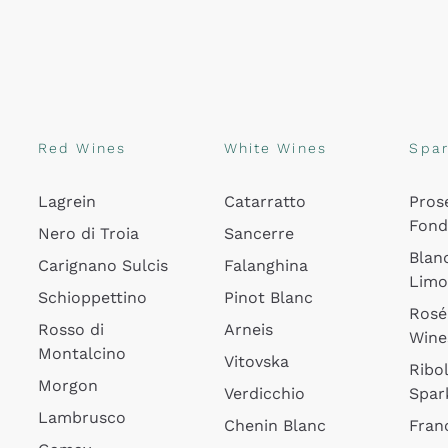
Red Wines
White Wines
Spar
Lagrein
Catarratto
Pros
Fon
Nero di Troia
Sancerre
Blan
Carignano Sulcis
Falanghina
Lim
Schioppettino
Pinot Blanc
Rosé
Rosso di
Arneis
Wine
Montalcino
Vitovska
Ribol
Morgon
Verdicchio
Spar
Lambrusco
Chenin Blanc
Fran