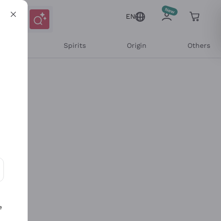
EN
l Wines
Spirits
Origin
Others
ons and personalized offers
e