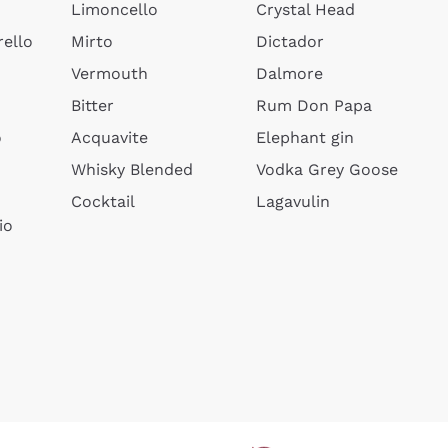
Limoncello
Crystal Head
ello
Mirto
Dictador
Vermouth
Dalmore
Bitter
Rum Don Papa
o
Acquavite
Elephant gin
Whisky Blended
Vodka Grey Goose
Cocktail
Lagavulin
io