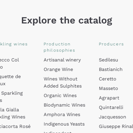
Explore the catalog
kling wines
Production
Producers
philosophies
ecco Col
Artisanal winery
Sedilesu
do
Orange Wine
Bastianich
quette de
Wines Without
Ceretto
oux
Added Sulphites
Masseto
 Sparkling
Organic Wines
Agrapart
s
Biodynamic Wines
Quintarelli
la Gialla
Amphora Wines
kling Wines
Jacquesson
Indigenous Yeasts
ciacorta Rosé
Giuseppe Rinal