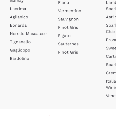
Gamay
Fiano
Lam
Lacrima
Spar
Vermentino
Aglianico
Asti
Sauvignon
Bonarda
Spar
Pinot Gris
Char
Nerello Mascalese
Pigato
Pros
Tignanello
Sauternes
Swee
Gaglioppo
Pinot Gris
Cart
Bardolino
Spar
Cre
Itali
Wine
Vene