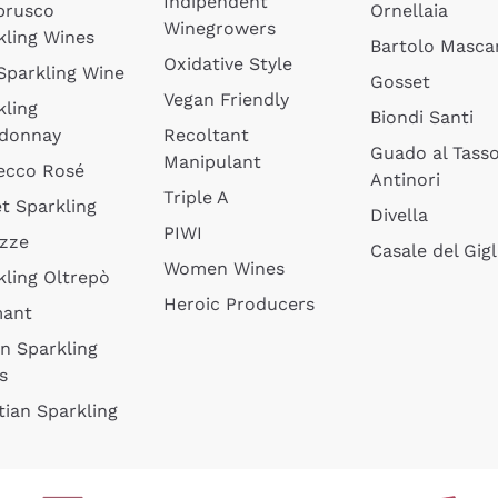
Indipendent
brusco
Ornellaia
Winegrowers
kling Wines
Bartolo Mascar
Oxidative Style
 Sparkling Wine
Gosset
Vegan Friendly
kling
Biondi Santi
donnay
Recoltant
Guado al Tass
Manipulant
ecco Rosé
Antinori
Triple A
t Sparkling
Divella
PIWI
izze
Casale del Gigl
Women Wines
kling Oltrepò
Heroic Producers
mant
an Sparkling
s
tian Sparkling