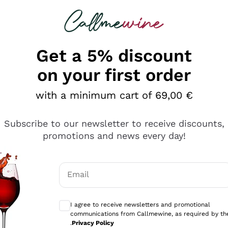
 looking for
Champagne
Sparkling Wines
Al
Get a 5% discount
on your first order
with a minimum cart of 69,00 €
Subscribe to our newsletter to receive discounts,
promotions and news every day!
Email
Optional consents to receive communicati
I agree to receive newsletters and promotional
communications from Callmewine, as required by th
.
Privacy Policy