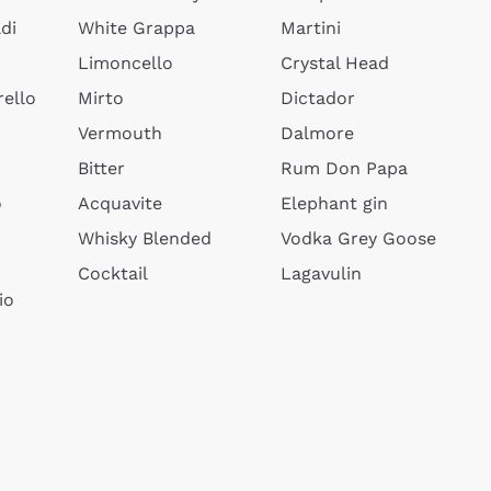
di
White Grappa
Martini
Limoncello
Crystal Head
ello
Mirto
Dictador
Vermouth
Dalmore
Bitter
Rum Don Papa
o
Acquavite
Elephant gin
Whisky Blended
Vodka Grey Goose
Cocktail
Lagavulin
io