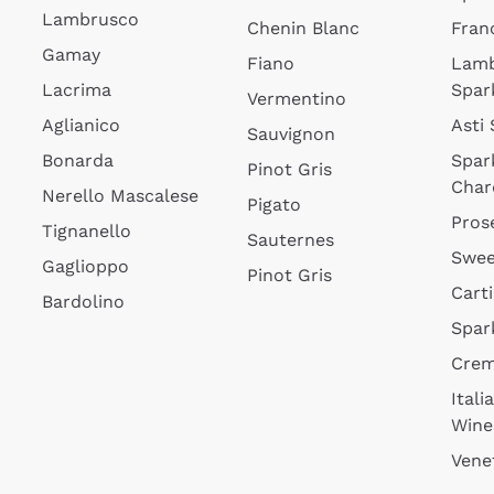
Lambrusco
Chenin Blanc
Fran
Gamay
Fiano
Lam
Lacrima
Spar
Vermentino
Aglianico
Asti
Sauvignon
Bonarda
Spar
Pinot Gris
Char
Nerello Mascalese
Pigato
Pros
Tignanello
Sauternes
Swee
Gaglioppo
Pinot Gris
Cart
Bardolino
Spar
Cre
Itali
Wine
Vene