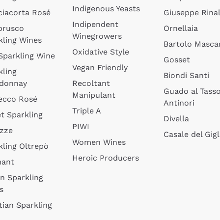
Indigenous Yeasts
ciacorta Rosé
Giuseppe Rinal
Indipendent
brusco
Ornellaia
Winegrowers
kling Wines
Bartolo Mascar
Oxidative Style
 Sparkling Wine
Gosset
Vegan Friendly
kling
Biondi Santi
donnay
Recoltant
Guado al Tass
Manipulant
ecco Rosé
Antinori
Triple A
t Sparkling
Divella
PIWI
izze
Casale del Gigl
Women Wines
kling Oltrepò
Heroic Producers
mant
an Sparkling
s
tian Sparkling