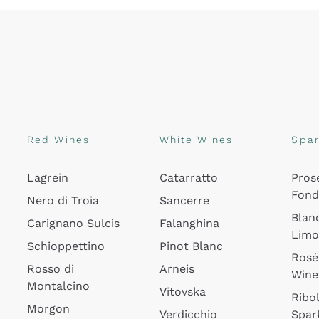
Red Wines
White Wines
Spar
Lagrein
Catarratto
Pros
Fon
Nero di Troia
Sancerre
Blan
Carignano Sulcis
Falanghina
Lim
Schioppettino
Pinot Blanc
Rosé
Rosso di
Arneis
Wine
Montalcino
Vitovska
Ribol
Morgon
Verdicchio
Spar