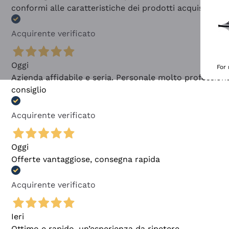
conformi alle caratteristiche dei prodotti acquistati
Acquirente verificato
Oggi
For
Azienda affidabile e seria. Personale molto profession
consiglio
Acquirente verificato
Oggi
Offerte vantaggiose, consegna rapida
Acquirente verificato
Ieri
Ottimo e rapido, un’esperienza da ripetere