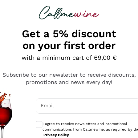
 looking for
Champagne
Sparkling Wines
Al
Get a 5% discount
on your first order
with a minimum cart of 69,00 €
Subscribe to our newsletter to receive discounts,
promotions and news every day!
Email
Optional consents to receive communicati
I agree to receive newsletters and promotional
communications from Callmewine, as required by th
tanti prodotti diversi e con un ampio range di prezzo. Le 
.
Privacy Policy