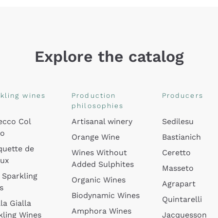
Explore the catalog
kling wines
Production
Producers
philosophies
ecco Col
Artisanal winery
Sedilesu
do
Orange Wine
Bastianich
quette de
Wines Without
Ceretto
oux
Added Sulphites
Masseto
 Sparkling
Organic Wines
Agrapart
s
Biodynamic Wines
Quintarelli
la Gialla
Amphora Wines
kling Wines
Jacquesson