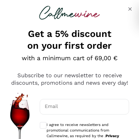
Skip to content
Describe what you are looking for
Get a 5% discount
on your first order
Ottimo
with a minimum cart of 69,00 €
4,5
/5
2.559
Subscribe to our newsletter to receive
recensioni
discounts, promotions and news every day!
Le nostre recensioni a 4 e 5 stelle.
Clicca qui per leggerle tutte >
Email
Precedente
Successivo
Optional consents to receive communicat
I agree to receive newsletters and
Oggi
promotional communications from
Il catalogo offre moltissime possibilità di scelta tra tanti
Callmewine, as required by the .
Privacy