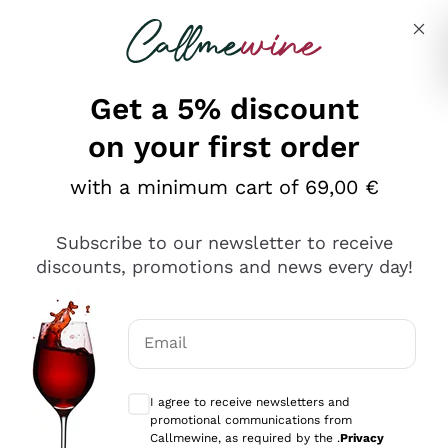
Skip to content
Describe what you are looking for
Get a 5% discount
on your first order
Ottimo
with a minimum cart of 69,00 €
4,5
/5
2.559
Subscribe to our newsletter to receive
recensioni
discounts, promotions and news every day!
Le nostre recensioni a 4 e 5 stelle.
Clicca qui per leggerle tutte >
Email
Precedente
Successivo
Optional consents to receive communicat
I agree to receive newsletters and
Oggi
promotional communications from
Il catalogo offre moltissime possibilità di scelta tra tanti
Callmewine, as required by the .
Privacy