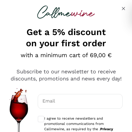
Skip to content
Describe what you are looking for
Get a 5% discount
on your first order
Ottimo
with a minimum cart of 69,00 €
4,5
/5
2.566
Subscribe to our newsletter to receive
recensioni
discounts, promotions and news every day!
Le nostre recensioni a 4 e 5 stelle.
Clicca qui per leggerle tutte >
Email
Precedente
Successivo
Optional consents to receive communicat
I agree to receive newsletters and
Ieri
promotional communications from
Ordine tutto ok, niente da dire a riguardo. Il sito in se
Callmewine, as required by the .
Privacy