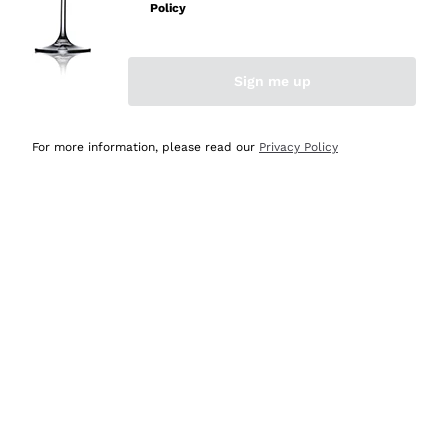
non è male ma secondo me ci sono alternative che
Policy
hanno più bottiglie a disposizione e per chi ha piacere di
esplorare li trovo migliori. In ogni caso esperienza buona
e lo consiglio! 👍
Sign me up
Acquirente verificato
For more information, please read our
Privacy Policy
Ieri
Ho ricevuto quanto ordinato in 2 gg
Acquirente verificato
Ieri
Sono Cliente da anni dunque credo di aver detto tutto.
Acquirente verificato