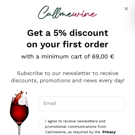
Skip to content
Describe what you are looking for
Get a 5% discount
on your first order
Ottimo
with a minimum cart of 69,00 €
4,5
/5
2.561
Subscribe to our newsletter to receive
recensioni
discounts, promotions and news every day!
Le nostre recensioni a 4 e 5 stelle.
Clicca qui per leggerle tutte >
Email
Precedente
Successivo
Optional consents to receive communicat
I agree to receive newsletters and
Oggi
promotional communications from
Acquisto semplice nelle modalità, gestito con rapidità e
Callmewine, as required by the .
Privacy