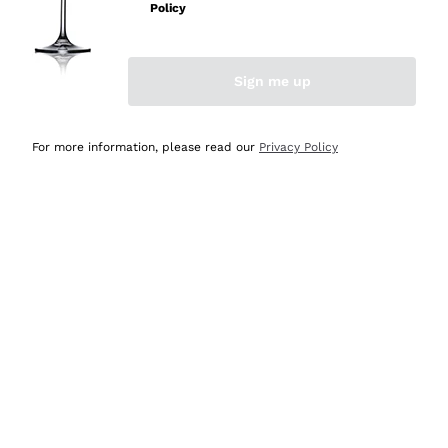
professionalità
Policy
Acquirente verificato
Sign me up
Ieri
Seri affidabili
For more information, please read our
Privacy Policy
Acquirente verificato
Ieri
Il catalogo offre moltissime possibilità di scelta tra tanti
prodotti diversi e con un ampio range di prezzo. Le
indicazioni dei consulenti sono estremamente chiare e
conformi alle caratteristiche dei prodotti acquistati
Acquirente verificato