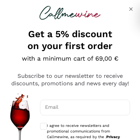
Skip to content
Describe what you are looking for
Get a 5% discount
on your first order
Ottimo
with a minimum cart of 69,00 €
4,5
/5
2.566
Subscribe to our newsletter to receive
recensioni
discounts, promotions and news every day!
Le nostre recensioni a 4 e 5 stelle.
Clicca qui per leggerle tutte >
Email
Precedente
Successivo
Optional consents to receive communicat
I agree to receive newsletters and
Ieri
promotional communications from
Ordine tutto ok, niente da dire a riguardo. Il sito in se
Callmewine, as required by the .
Privacy