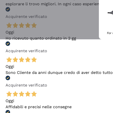
esplorare li trovo migliori. In ogni caso esperienza buo
Acquirente verificato
Oggi
For
Ho ricevuto quanto ordinato in 2 gg
Acquirente verificato
Oggi
Sono Cliente da anni dunque credo di aver detto tutto
Acquirente verificato
Oggi
Affidabili e precisi nelle consegne