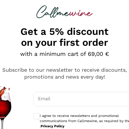
 looking for
Champagne
Sparkling Wines
Al
Get a 5% discount
on your first order
with a minimum cart of 69,00 €
Subscribe to our newsletter to receive discounts,
promotions and news every day!
Email
Optional consents to receive communicati
I agree to receive newsletters and promotional
communications from Callmewine, as required by th
se non è male ma secondo me ci sono alternative che hanno p
.
Privacy Policy