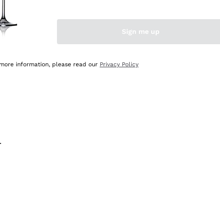
na e lo consiglio! 👍
Sign me up
 more information, please read our
Privacy Policy
.