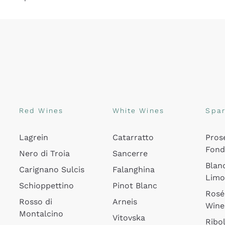
Red Wines
White Wines
Spar
Lagrein
Catarratto
Pros
Fon
Nero di Troia
Sancerre
Blan
Carignano Sulcis
Falanghina
Lim
Schioppettino
Pinot Blanc
Rosé
Rosso di
Arneis
Wine
Montalcino
Vitovska
Ribol