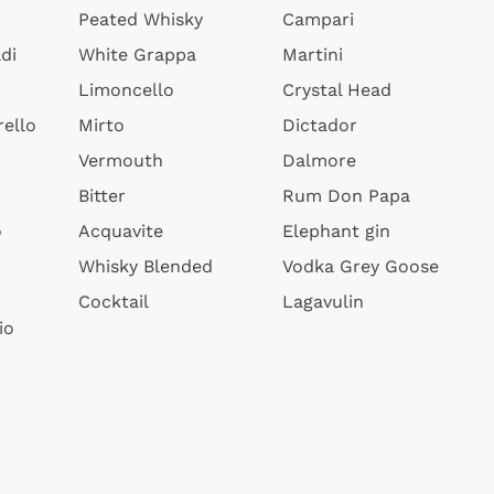
Peated Whisky
Campari
di
White Grappa
Martini
Limoncello
Crystal Head
ello
Mirto
Dictador
Vermouth
Dalmore
Bitter
Rum Don Papa
o
Acquavite
Elephant gin
Whisky Blended
Vodka Grey Goose
Cocktail
Lagavulin
io