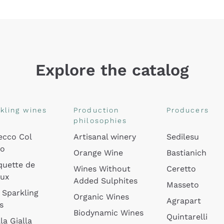
Explore the catalog
kling wines
Production
Producers
philosophies
ecco Col
Artisanal winery
Sedilesu
do
Orange Wine
Bastianich
quette de
Wines Without
Ceretto
oux
Added Sulphites
Masseto
 Sparkling
Organic Wines
Agrapart
s
Biodynamic Wines
Quintarelli
la Gialla