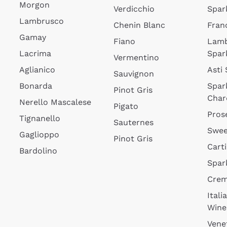
Morgon
Verdicchio
Spar
Lambrusco
Chenin Blanc
Fran
Gamay
Fiano
Lam
Lacrima
Spar
Vermentino
Aglianico
Asti
Sauvignon
Bonarda
Spar
Pinot Gris
Char
Nerello Mascalese
Pigato
Pros
Tignanello
Sauternes
Swee
Gaglioppo
Pinot Gris
Cart
Bardolino
Spar
Cre
Itali
Wine
Vene