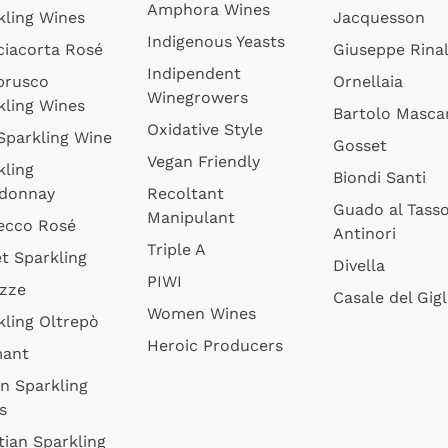
Amphora Wines
kling Wines
Jacquesson
Indigenous Yeasts
ciacorta Rosé
Giuseppe Rinal
Indipendent
brusco
Ornellaia
Winegrowers
kling Wines
Bartolo Mascar
Oxidative Style
 Sparkling Wine
Gosset
Vegan Friendly
kling
Biondi Santi
donnay
Recoltant
Guado al Tass
Manipulant
ecco Rosé
Antinori
Triple A
t Sparkling
Divella
PIWI
izze
Casale del Gigl
Women Wines
kling Oltrepò
Heroic Producers
mant
an Sparkling
s
tian Sparkling