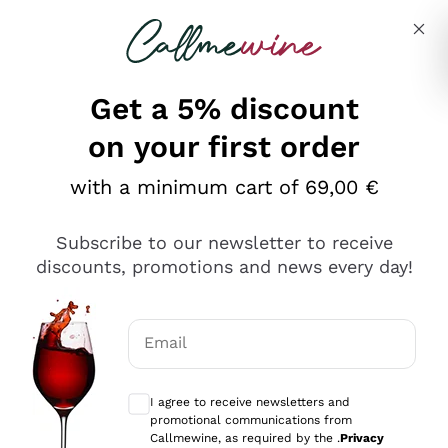
Skip to content
Describe what you are looking for
Get a 5% discount
on your first order
Ottimo
with a minimum cart of 69,00 €
4,5
/5
2.567
Subscribe to our newsletter to receive
recensioni
discounts, promotions and news every day!
Le nostre recensioni a 4 e 5 stelle.
Clicca qui per leggerle tutte >
Email
Precedente
Successivo
Optional consents to receive communicat
I agree to receive newsletters and
Oggi
promotional communications from
Ottimo servizio!
Callmewine, as required by the .
Privacy