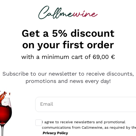
 looking for
Champagne
Sparkling Wines
Al
Get a 5% discount
on your first order
with a minimum cart of 69,00 €
Subscribe to our newsletter to receive discounts,
promotions and news every day!
Email
Optional consents to receive communicati
I agree to receive newsletters and promotional
communications from Callmewine, as required by th
e professionalità
.
Privacy Policy