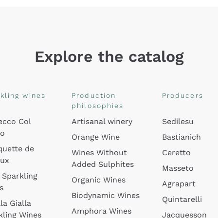
Explore the catalog
kling wines
Production
Producers
philosophies
ecco Col
Artisanal winery
Sedilesu
do
Orange Wine
Bastianich
quette de
Wines Without
Ceretto
oux
Added Sulphites
Masseto
 Sparkling
Organic Wines
Agrapart
s
Biodynamic Wines
Quintarelli
la Gialla
Amphora Wines
kling Wines
Jacquesson