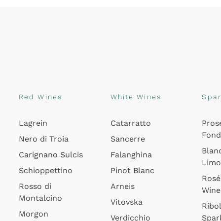
Red Wines
White Wines
Spar
Lagrein
Catarratto
Pros
Fon
Nero di Troia
Sancerre
Blan
Carignano Sulcis
Falanghina
Lim
Schioppettino
Pinot Blanc
Rosé
Rosso di
Arneis
Wine
Montalcino
Vitovska
Ribol
Morgon
Verdicchio
Spar