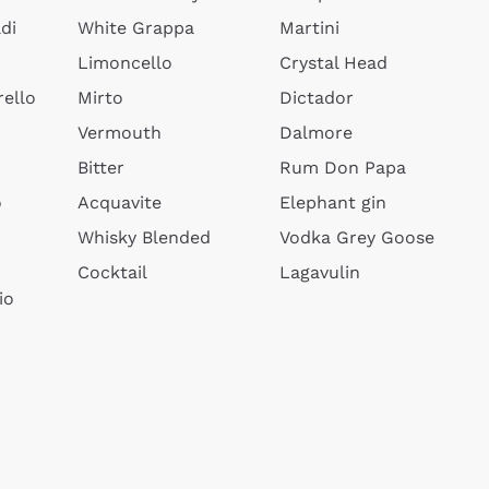
di
White Grappa
Martini
Limoncello
Crystal Head
ello
Mirto
Dictador
Vermouth
Dalmore
Bitter
Rum Don Papa
o
Acquavite
Elephant gin
Whisky Blended
Vodka Grey Goose
Cocktail
Lagavulin
io