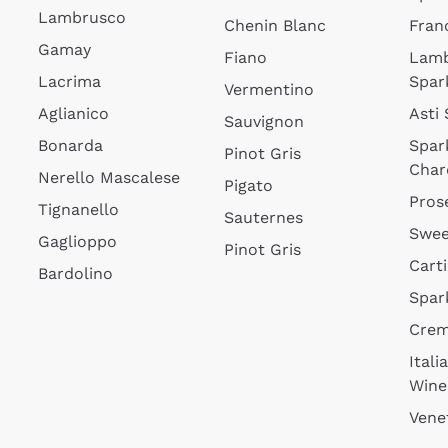
Lambrusco
Chenin Blanc
Fran
Gamay
Fiano
Lam
Lacrima
Spar
Vermentino
Aglianico
Asti
Sauvignon
Bonarda
Spar
Pinot Gris
Char
Nerello Mascalese
Pigato
Pros
Tignanello
Sauternes
Swee
Gaglioppo
Pinot Gris
Cart
Bardolino
Spar
Cre
Itali
Wine
Vene