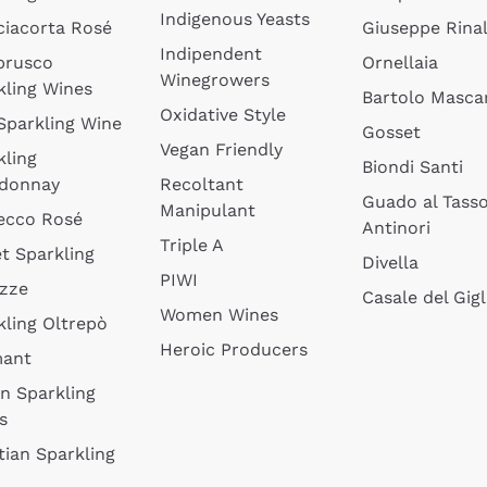
Indigenous Yeasts
ciacorta Rosé
Giuseppe Rinal
Indipendent
brusco
Ornellaia
Winegrowers
kling Wines
Bartolo Mascar
Oxidative Style
 Sparkling Wine
Gosset
Vegan Friendly
kling
Biondi Santi
donnay
Recoltant
Guado al Tass
Manipulant
ecco Rosé
Antinori
Triple A
t Sparkling
Divella
PIWI
izze
Casale del Gigl
Women Wines
kling Oltrepò
Heroic Producers
mant
an Sparkling
s
tian Sparkling