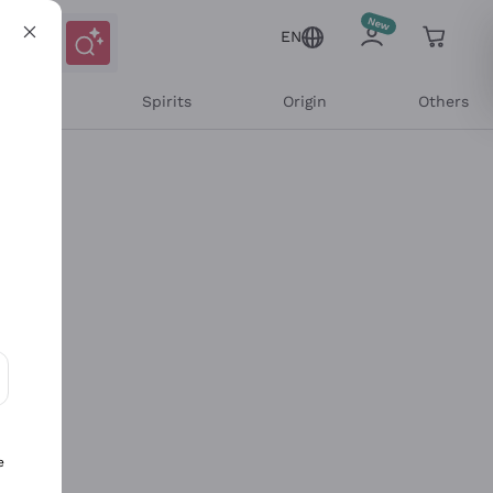
EN
l Wines
Spirits
Origin
Others
ons and personalized offers
e