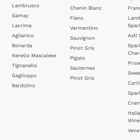
Lambrusco
Chenin Blanc
Fran
Gamay
Fiano
Lam
Lacrima
Spar
Vermentino
Aglianico
Asti
Sauvignon
Bonarda
Spar
Pinot Gris
Char
Nerello Mascalese
Pigato
Pros
Tignanello
Sauternes
Swee
Gaglioppo
Pinot Gris
Cart
Bardolino
Spar
Cre
Itali
Wine
Vene