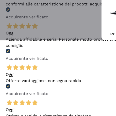
conformi alle caratteristiche dei prodotti acquistati
Acquirente verificato
Oggi
For
Azienda affidabile e seria. Personale molto profession
consiglio
Acquirente verificato
Oggi
Offerte vantaggiose, consegna rapida
Acquirente verificato
Oggi
Ottimo e rapido, un’esperienza da ripetere