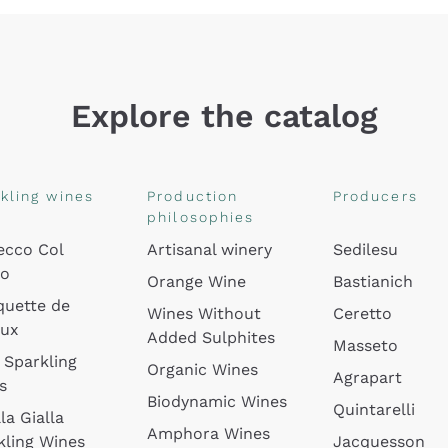
Explore the catalog
kling wines
Production
Producers
philosophies
ecco Col
Artisanal winery
Sedilesu
do
Orange Wine
Bastianich
quette de
Wines Without
Ceretto
oux
Added Sulphites
Masseto
 Sparkling
Organic Wines
Agrapart
s
Biodynamic Wines
Quintarelli
la Gialla
Amphora Wines
kling Wines
Jacquesson