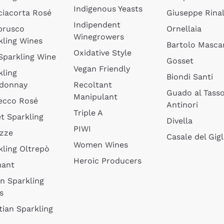
Indigenous Yeasts
ciacorta Rosé
Giuseppe Rinal
Indipendent
brusco
Ornellaia
Winegrowers
kling Wines
Bartolo Mascar
Oxidative Style
 Sparkling Wine
Gosset
Vegan Friendly
kling
Biondi Santi
donnay
Recoltant
Guado al Tass
Manipulant
ecco Rosé
Antinori
Triple A
t Sparkling
Divella
PIWI
izze
Casale del Gigl
Women Wines
kling Oltrepò
Heroic Producers
mant
an Sparkling
s
tian Sparkling