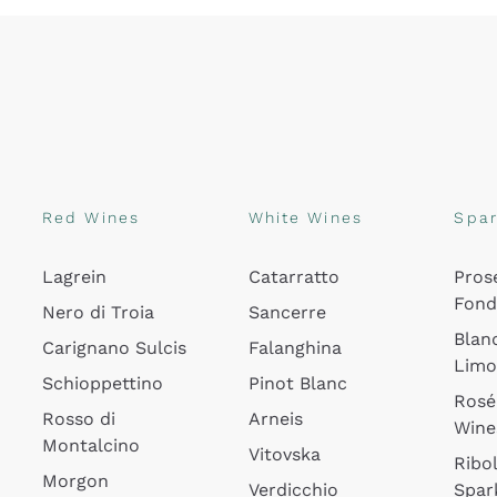
Red Wines
White Wines
Spar
Lagrein
Catarratto
Pros
Fon
Nero di Troia
Sancerre
Blan
Carignano Sulcis
Falanghina
Lim
Schioppettino
Pinot Blanc
Rosé
Rosso di
Arneis
Wine
Montalcino
Vitovska
Ribol
Morgon
Verdicchio
Spar