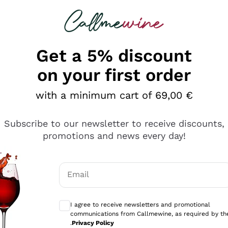
 looking for
Champagne
Sparkling Wines
Al
Get a 5% discount
on your first order
with a minimum cart of 69,00 €
Subscribe to our newsletter to receive discounts,
promotions and news every day!
Email
Optional consents to receive communicati
I agree to receive newsletters and promotional
communications from Callmewine, as required by th
tanti prodotti diversi e con un ampio range di prezzo. Le 
.
Privacy Policy