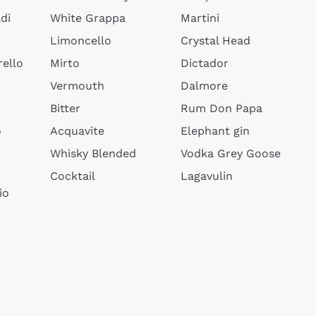
di
White Grappa
Martini
Limoncello
Crystal Head
ello
Mirto
Dictador
Vermouth
Dalmore
Bitter
Rum Don Papa
o
Acquavite
Elephant gin
Whisky Blended
Vodka Grey Goose
Cocktail
Lagavulin
io