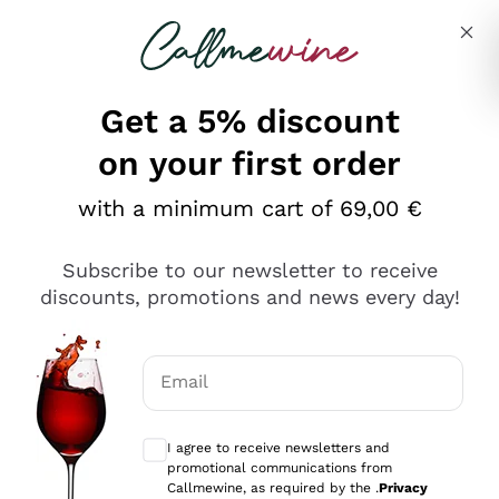
Skip to content
Describe what you are looking for
Get a 5% discount
on your first order
Ottimo
with a minimum cart of 69,00 €
4,5
/5
2.559
Subscribe to our newsletter to receive
recensioni
discounts, promotions and news every day!
Le nostre recensioni a 4 e 5 stelle.
Clicca qui per leggerle tutte >
Email
Precedente
Successivo
Optional consents to receive communicat
I agree to receive newsletters and
Oggi
promotional communications from
Il catalogo offre moltissime possibilità di scelta tra tanti
Callmewine, as required by the .
Privacy