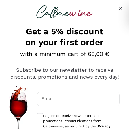
Skip to content
Describe what you are looking for
Get a 5% discount
on your first order
Ottimo
with a minimum cart of 69,00 €
4,5
/5
2.566
Subscribe to our newsletter to receive
recensioni
discounts, promotions and news every day!
Le nostre recensioni a 4 e 5 stelle.
Clicca qui per leggerle tutte >
Email
Precedente
Successivo
Optional consents to receive communicat
I agree to receive newsletters and
Oggi
promotional communications from
Ordine tutto ok, niente da dire a riguardo. Il sito in se
Callmewine, as required by the .
Privacy