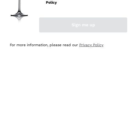
professionalità
Policy
Acquirente verificato
Sign me up
Ieri
Seri affidabili
For more information, please read our
Privacy Policy
Acquirente verificato
Ieri
Il catalogo offre moltissime possibilità di scelta tra tanti
prodotti diversi e con un ampio range di prezzo. Le
indicazioni dei consulenti sono estremamente chiare e
conformi alle caratteristiche dei prodotti acquistati
Acquirente verificato