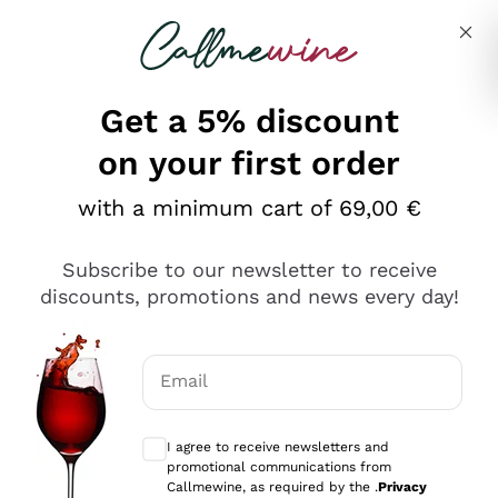
Skip to content
Describe what you are looking for
Get a 5% discount
on your first order
Ottimo
with a minimum cart of 69,00 €
4,5
/5
2.561
Subscribe to our newsletter to receive
recensioni
discounts, promotions and news every day!
Le nostre recensioni a 4 e 5 stelle.
Clicca qui per leggerle tutte >
Email
Precedente
Successivo
Optional consents to receive communicat
I agree to receive newsletters and
Oggi
promotional communications from
Acquisto semplice nelle modalità, gestito con rapidità e
Callmewine, as required by the .
Privacy