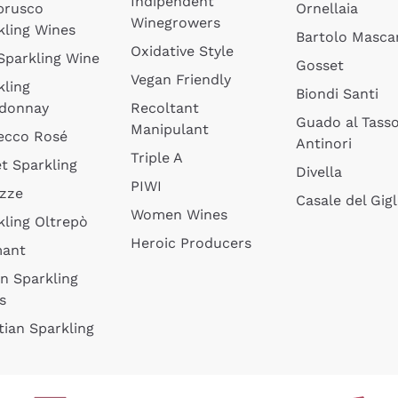
Indipendent
brusco
Ornellaia
Winegrowers
kling Wines
Bartolo Mascar
Oxidative Style
 Sparkling Wine
Gosset
Vegan Friendly
kling
Biondi Santi
donnay
Recoltant
Guado al Tass
Manipulant
ecco Rosé
Antinori
Triple A
t Sparkling
Divella
PIWI
izze
Casale del Gigl
Women Wines
kling Oltrepò
Heroic Producers
mant
an Sparkling
s
tian Sparkling