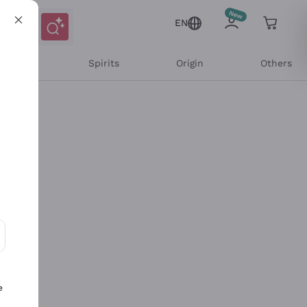
EN
l Wines
Spirits
Origin
Others
ons and personalized offers
e