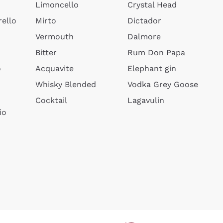
Limoncello
Crystal Head
ello
Mirto
Dictador
Vermouth
Dalmore
Bitter
Rum Don Papa
o
Acquavite
Elephant gin
Whisky Blended
Vodka Grey Goose
Cocktail
Lagavulin
io