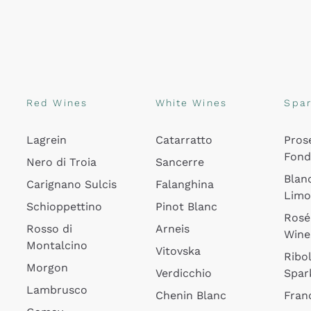
Red Wines
White Wines
Spar
Lagrein
Catarratto
Pros
Fon
Nero di Troia
Sancerre
Blan
Carignano Sulcis
Falanghina
Lim
Schioppettino
Pinot Blanc
Rosé
Rosso di
Arneis
Wine
Montalcino
Vitovska
Ribol
Morgon
Verdicchio
Spar
Lambrusco
Chenin Blanc
Fran