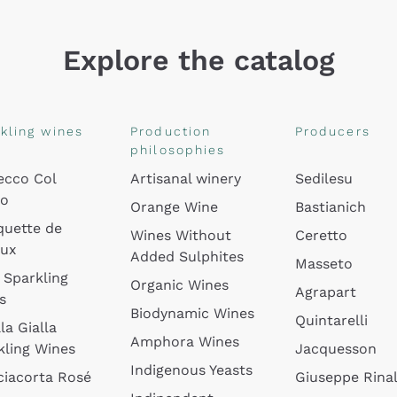
Explore the catalog
kling wines
Production
Producers
philosophies
ecco Col
Artisanal winery
Sedilesu
do
Orange Wine
Bastianich
quette de
Wines Without
Ceretto
oux
Added Sulphites
Masseto
 Sparkling
Organic Wines
Agrapart
s
Biodynamic Wines
Quintarelli
la Gialla
Amphora Wines
kling Wines
Jacquesson
Indigenous Yeasts
ciacorta Rosé
Giuseppe Rinal