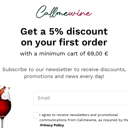
 looking for
Champagne
Sparkling Wines
Al
Get a 5% discount
on your first order
with a minimum cart of 69,00 €
Subscribe to our newsletter to receive discounts,
promotions and news every day!
Email
Optional consents to receive communicati
I agree to receive newsletters and promotional
communications from Callmewine, as required by th
sima
.
Privacy Policy