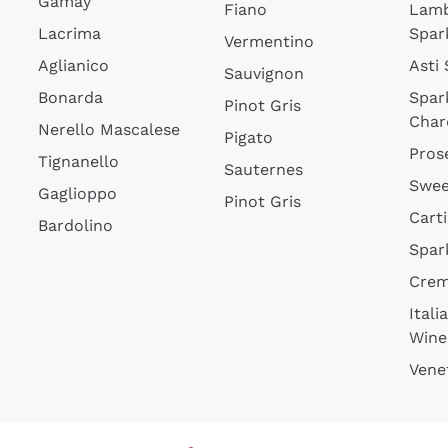
Gamay
Fiano
Lam
Lacrima
Spar
Vermentino
Aglianico
Asti
Sauvignon
Bonarda
Spar
Pinot Gris
Char
Nerello Mascalese
Pigato
Pros
Tignanello
Sauternes
Swee
Gaglioppo
Pinot Gris
Cart
Bardolino
Spar
Cre
Itali
Wine
Vene