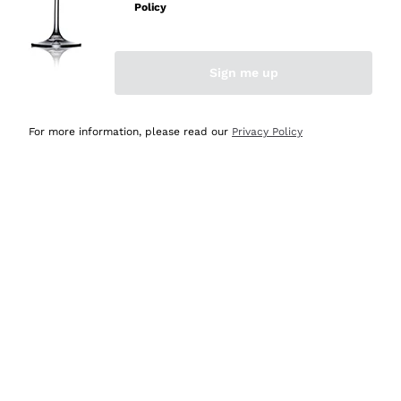
professionalità
Policy
Acquirente verificato
Sign me up
Oggi
Seri affidabili
For more information, please read our
Privacy Policy
Acquirente verificato
Ieri
Il catalogo offre moltissime possibilità di scelta tra tanti
prodotti diversi e con un ampio range di prezzo. Le
indicazioni dei consulenti sono estremamente chiare e
conformi alle caratteristiche dei prodotti acquistati
Acquirente verificato