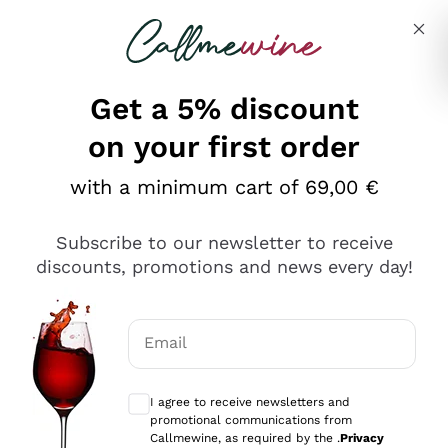
Skip to content
Describe what you are looking for
Get a 5% discount
on your first order
Ottimo
with a minimum cart of 69,00 €
4,5
/5
2.561
Subscribe to our newsletter to receive
recensioni
discounts, promotions and news every day!
Le nostre recensioni a 4 e 5 stelle.
Clicca qui per leggerle tutte >
Email
Precedente
Successivo
Optional consents to receive communicat
I agree to receive newsletters and
Oggi
promotional communications from
Acquisto semplice nelle modalità, gestito con rapidità e
Callmewine, as required by the .
Privacy