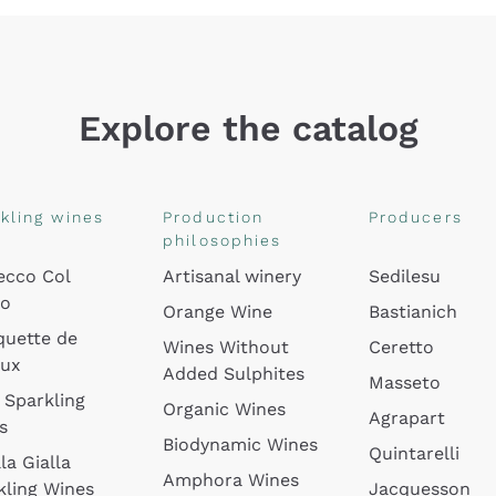
Explore the catalog
kling wines
Production
Producers
philosophies
ecco Col
Artisanal winery
Sedilesu
do
Orange Wine
Bastianich
quette de
Wines Without
Ceretto
oux
Added Sulphites
Masseto
 Sparkling
Organic Wines
Agrapart
s
Biodynamic Wines
Quintarelli
la Gialla
Amphora Wines
kling Wines
Jacquesson