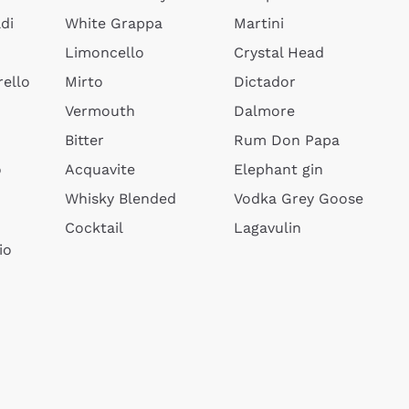
di
White Grappa
Martini
Limoncello
Crystal Head
ello
Mirto
Dictador
Vermouth
Dalmore
Bitter
Rum Don Papa
o
Acquavite
Elephant gin
Whisky Blended
Vodka Grey Goose
Cocktail
Lagavulin
io