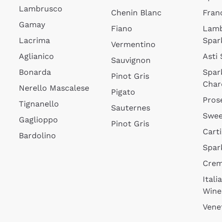
Lambrusco
Chenin Blanc
Fran
Gamay
Fiano
Lam
Lacrima
Spar
Vermentino
Aglianico
Asti
Sauvignon
Bonarda
Spar
Pinot Gris
Char
Nerello Mascalese
Pigato
Pros
Tignanello
Sauternes
Swee
Gaglioppo
Pinot Gris
Cart
Bardolino
Spar
Cre
Itali
Wine
Vene