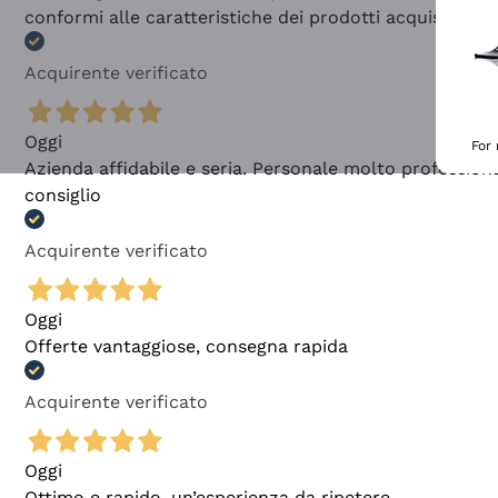
conformi alle caratteristiche dei prodotti acquistati
Acquirente verificato
Oggi
For
Azienda affidabile e seria. Personale molto profession
consiglio
Acquirente verificato
Oggi
Offerte vantaggiose, consegna rapida
Acquirente verificato
Oggi
Ottimo e rapido, un’esperienza da ripetere