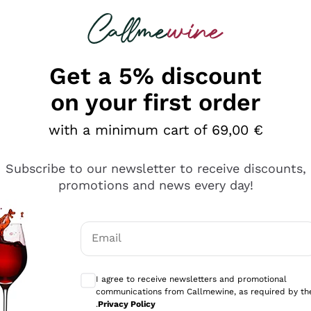
 looking for
Champagne
Sparkling Wines
Al
Get a 5% discount
on your first order
with a minimum cart of 69,00 €
Subscribe to our newsletter to receive discounts,
promotions and news every day!
Email
Optional consents to receive communicati
I agree to receive newsletters and promotional
communications from Callmewine, as required by th
tanti prodotti diversi e con un ampio range di prezzo. Le 
.
Privacy Policy