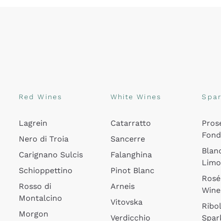
Red Wines
White Wines
Spar
Lagrein
Catarratto
Pros
Fon
Nero di Troia
Sancerre
Blan
Carignano Sulcis
Falanghina
Lim
Schioppettino
Pinot Blanc
Rosé
Rosso di
Arneis
Wine
Montalcino
Vitovska
Ribol
Morgon
Verdicchio
Spar