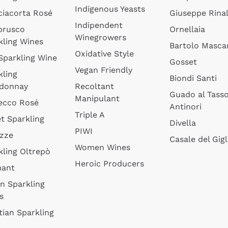
Indigenous Yeasts
ciacorta Rosé
Giuseppe Rinal
Indipendent
brusco
Ornellaia
Winegrowers
kling Wines
Bartolo Mascar
Oxidative Style
 Sparkling Wine
Gosset
Vegan Friendly
kling
Biondi Santi
donnay
Recoltant
Guado al Tass
Manipulant
ecco Rosé
Antinori
Triple A
t Sparkling
Divella
PIWI
izze
Casale del Gigl
Women Wines
kling Oltrepò
Heroic Producers
mant
an Sparkling
s
tian Sparkling