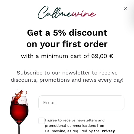
Skip to content
Describe what you are looking for
Get a 5% discount
on your first order
Ottimo
with a minimum cart of 69,00 €
4,5
/5
2.566
Subscribe to our newsletter to receive
recensioni
discounts, promotions and news every day!
Le nostre recensioni a 4 e 5 stelle.
Clicca qui per leggerle tutte >
Email
Precedente
Successivo
Optional consents to receive communicat
I agree to receive newsletters and
Oggi
promotional communications from
Ordine tutto ok, niente da dire a riguardo. Il sito in se
Callmewine, as required by the .
Privacy