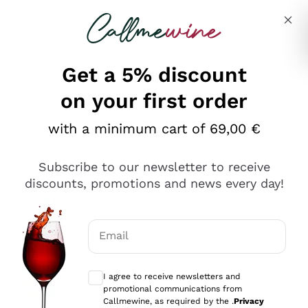
Skip to content
Describe what you are looking for
Get a 5% discount
on your first order
Ottimo
with a minimum cart of 69,00 €
4,5
/5
2.559
Subscribe to our newsletter to receive
recensioni
discounts, promotions and news every day!
Le nostre recensioni a 4 e 5 stelle.
Clicca qui per leggerle tutte >
Email
Precedente
Successivo
Optional consents to receive communicat
I agree to receive newsletters and
Oggi
promotional communications from
Il catalogo offre moltissime possibilità di scelta tra tanti
Callmewine, as required by the .
Privacy