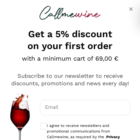
Skip to content
Describe what you are looking for
Get a 5% discount
on your first order
Ottimo
with a minimum cart of 69,00 €
4,5
/5
2.566
Subscribe to our newsletter to receive
recensioni
discounts, promotions and news every day!
Le nostre recensioni a 4 e 5 stelle.
Clicca qui per leggerle tutte >
Email
Precedente
Successivo
Optional consents to receive communicat
I agree to receive newsletters and
Oggi
promotional communications from
Ordine tutto ok, niente da dire a riguardo. Il sito in se
Callmewine, as required by the .
Privacy