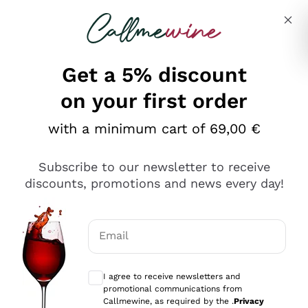
Skip to content
Describe what you are looking for
Get a 5% discount
on your first order
Ottimo
with a minimum cart of 69,00 €
4,5
/5
2.566
Subscribe to our newsletter to receive
recensioni
discounts, promotions and news every day!
Le nostre recensioni a 4 e 5 stelle.
Clicca qui per leggerle tutte >
Email
Precedente
Successivo
Optional consents to receive communicat
I agree to receive newsletters and
Oggi
promotional communications from
Ordine tutto ok, niente da dire a riguardo. Il sito in se
Callmewine, as required by the .
Privacy