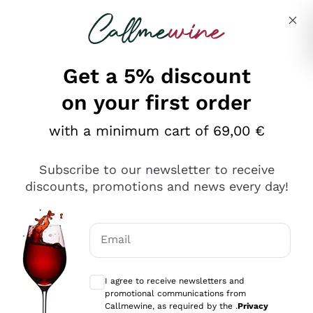
Skip to content
Describe what you are looking for
Get a 5% discount
on your first order
Ottimo
with a minimum cart of 69,00 €
4,5
/5
2.561
Subscribe to our newsletter to receive
recensioni
discounts, promotions and news every day!
Le nostre recensioni a 4 e 5 stelle.
Clicca qui per leggerle tutte >
Email
Precedente
Successivo
Optional consents to receive communicat
I agree to receive newsletters and
Oggi
promotional communications from
Acquisto semplice nelle modalità, gestito con rapidità e
Callmewine, as required by the .
Privacy