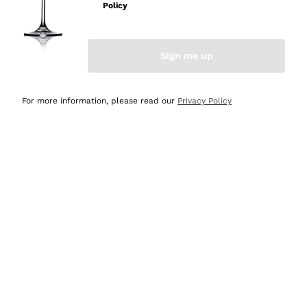
professionalità
Policy
Acquirente verificato
Sign me up
Ieri
Seri affidabili
For more information, please read our
Privacy Policy
Acquirente verificato
Ieri
Il catalogo offre moltissime possibilità di scelta tra tanti
prodotti diversi e con un ampio range di prezzo. Le
indicazioni dei consulenti sono estremamente chiare e
conformi alle caratteristiche dei prodotti acquistati
Acquirente verificato