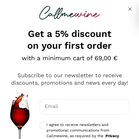
Skip to content
Describe what you are looking for
Get a 5% discount
on your first order
Ottimo
with a minimum cart of 69,00 €
4,5
/5
2.567
Subscribe to our newsletter to receive
recensioni
discounts, promotions and news every day!
Le nostre recensioni a 4 e 5 stelle.
Clicca qui per leggerle tutte >
Email
Precedente
Successivo
Optional consents to receive communicat
I agree to receive newsletters and
Oggi
promotional communications from
Ottimo servizio!
Callmewine, as required by the .
Privacy