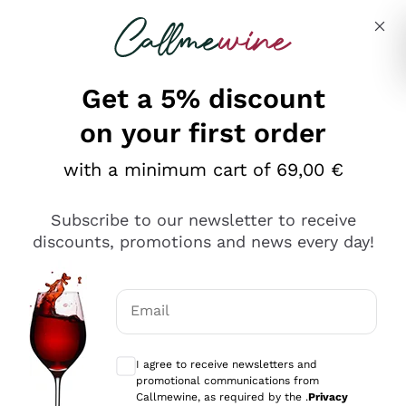
Skip to content
Describe what you are looking for
Get a 5% discount
on your first order
Ottimo
with a minimum cart of 69,00 €
4,5
/5
2.566
Subscribe to our newsletter to receive
recensioni
discounts, promotions and news every day!
Le nostre recensioni a 4 e 5 stelle.
Clicca qui per leggerle tutte >
Email
Precedente
Successivo
Optional consents to receive communicat
I agree to receive newsletters and
Oggi
promotional communications from
Ordine tutto ok, niente da dire a riguardo. Il sito in se
Callmewine, as required by the .
Privacy