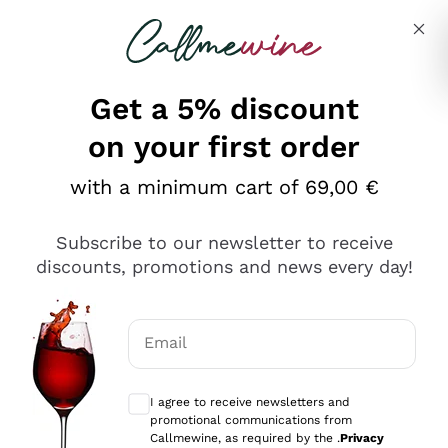
Skip to content
Describe what you are looking for
Get a 5% discount
on your first order
Ottimo
with a minimum cart of 69,00 €
4,5
/5
2.566
Subscribe to our newsletter to receive
recensioni
discounts, promotions and news every day!
Le nostre recensioni a 4 e 5 stelle.
Clicca qui per leggerle tutte >
Email
Precedente
Successivo
Optional consents to receive communicat
I agree to receive newsletters and
Ieri
promotional communications from
Ordine tutto ok, niente da dire a riguardo. Il sito in se
Callmewine, as required by the .
Privacy