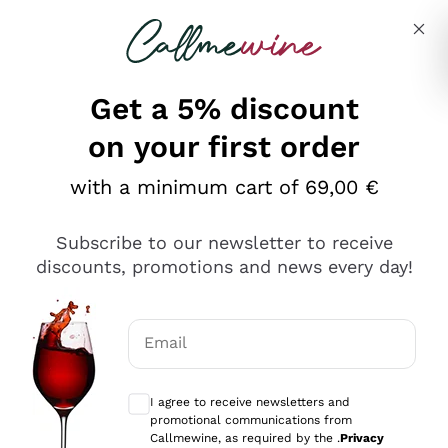
Skip to content
Describe what you are looking for
Get a 5% discount
on your first order
Ottimo
with a minimum cart of 69,00 €
4,5
/5
2.561
Subscribe to our newsletter to receive
recensioni
discounts, promotions and news every day!
Le nostre recensioni a 4 e 5 stelle.
Clicca qui per leggerle tutte >
Email
Precedente
Successivo
Optional consents to receive communicat
I agree to receive newsletters and
Oggi
promotional communications from
Acquisto semplice nelle modalità, gestito con rapidità e
Callmewine, as required by the .
Privacy