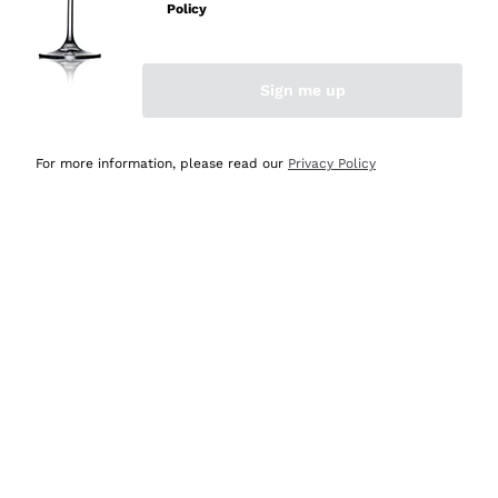
professionalità
Policy
Acquirente verificato
Sign me up
Oggi
Seri affidabili
For more information, please read our
Privacy Policy
Acquirente verificato
Ieri
Il catalogo offre moltissime possibilità di scelta tra tanti
prodotti diversi e con un ampio range di prezzo. Le
indicazioni dei consulenti sono estremamente chiare e
conformi alle caratteristiche dei prodotti acquistati
Acquirente verificato