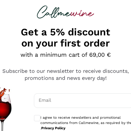
 looking for
Champagne
Sparkling Wines
Al
Get a 5% discount
on your first order
with a minimum cart of 69,00 €
Subscribe to our newsletter to receive discounts,
promotions and news every day!
Email
Optional consents to receive communicati
I agree to receive newsletters and promotional
communications from Callmewine, as required by th
se non è male ma secondo me ci sono alternative che hanno p
.
Privacy Policy