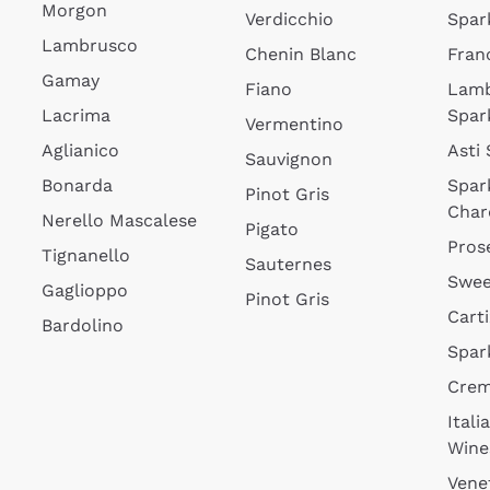
Morgon
Verdicchio
Spar
Lambrusco
Chenin Blanc
Fran
Gamay
Fiano
Lam
Lacrima
Spar
Vermentino
Aglianico
Asti
Sauvignon
Bonarda
Spar
Pinot Gris
Char
Nerello Mascalese
Pigato
Pros
Tignanello
Sauternes
Swee
Gaglioppo
Pinot Gris
Cart
Bardolino
Spar
Cre
Itali
Wine
Vene