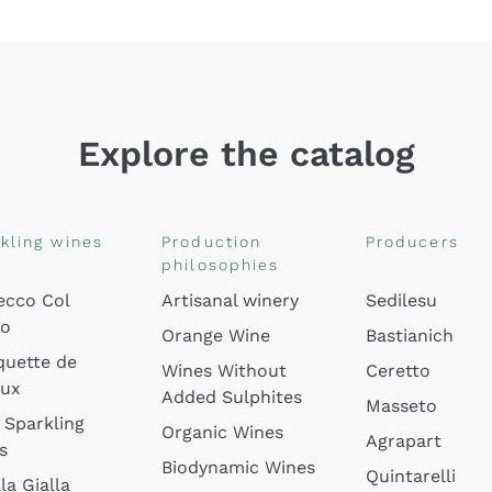
Explore the catalog
kling wines
Production
Producers
philosophies
ecco Col
Artisanal winery
Sedilesu
do
Orange Wine
Bastianich
quette de
Wines Without
Ceretto
oux
Added Sulphites
Masseto
 Sparkling
Organic Wines
Agrapart
s
Biodynamic Wines
Quintarelli
la Gialla