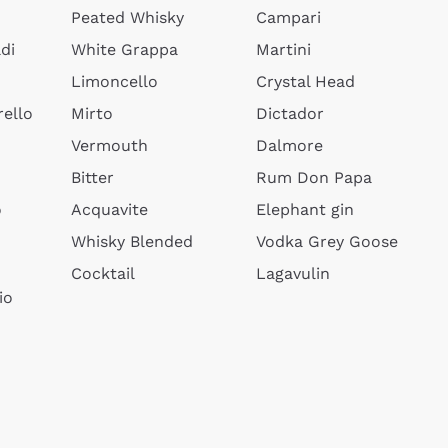
Peated Whisky
Campari
di
White Grappa
Martini
Limoncello
Crystal Head
ello
Mirto
Dictador
Vermouth
Dalmore
Bitter
Rum Don Papa
o
Acquavite
Elephant gin
Whisky Blended
Vodka Grey Goose
Cocktail
Lagavulin
io