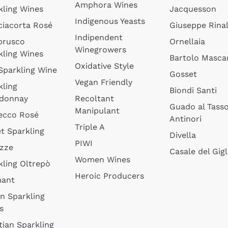
Amphora Wines
kling Wines
Jacquesson
Indigenous Yeasts
ciacorta Rosé
Giuseppe Rinal
Indipendent
brusco
Ornellaia
Winegrowers
kling Wines
Bartolo Mascar
Oxidative Style
 Sparkling Wine
Gosset
Vegan Friendly
kling
Biondi Santi
donnay
Recoltant
Guado al Tass
Manipulant
ecco Rosé
Antinori
Triple A
t Sparkling
Divella
PIWI
izze
Casale del Gigl
Women Wines
kling Oltrepò
Heroic Producers
mant
an Sparkling
s
tian Sparkling