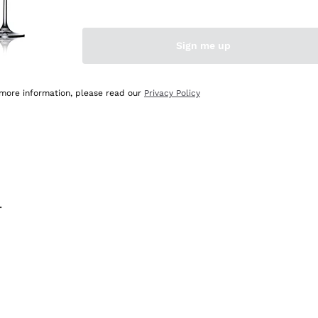
na e lo consiglio! 👍
Sign me up
 more information, please read our
Privacy Policy
.