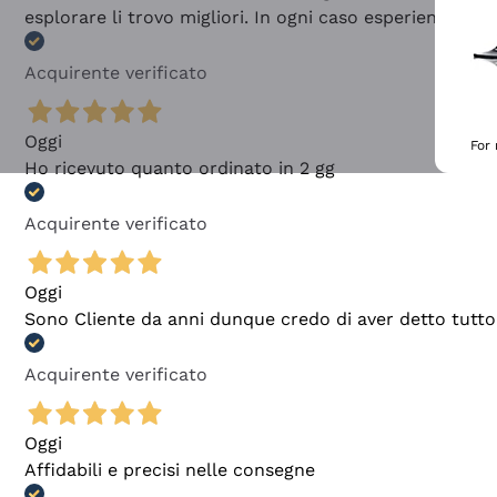
esplorare li trovo migliori. In ogni caso esperienza buo
Acquirente verificato
Oggi
For
Ho ricevuto quanto ordinato in 2 gg
Acquirente verificato
Oggi
Sono Cliente da anni dunque credo di aver detto tutto
Acquirente verificato
Oggi
Affidabili e precisi nelle consegne