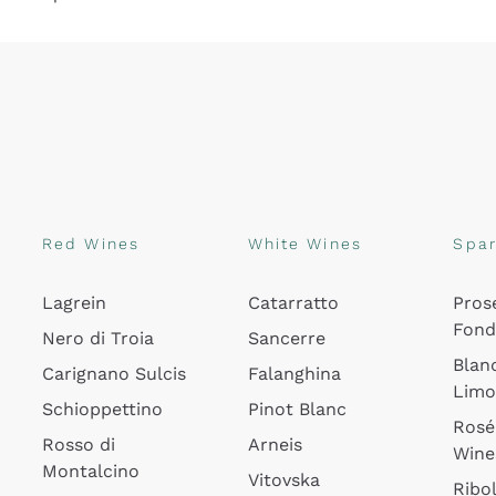
Red Wines
White Wines
Spar
Lagrein
Catarratto
Pros
Fon
Nero di Troia
Sancerre
Blan
Carignano Sulcis
Falanghina
Lim
Schioppettino
Pinot Blanc
Rosé
Rosso di
Arneis
Wine
Montalcino
Vitovska
Ribol