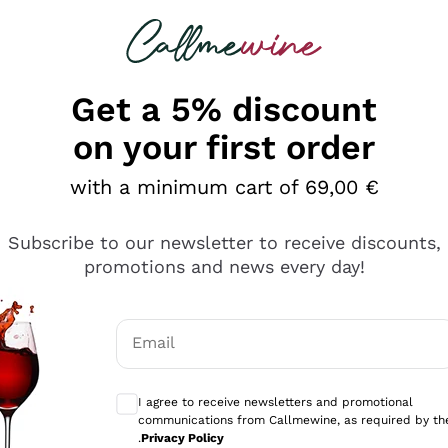
 looking for
Champagne
Sparkling Wines
Al
Get a 5% discount
on your first order
with a minimum cart of 69,00 €
Subscribe to our newsletter to receive discounts,
promotions and news every day!
Email
Optional consents to receive communicati
I agree to receive newsletters and promotional
communications from Callmewine, as required by th
sima
.
Privacy Policy