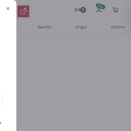
EN
l Wines
Spirits
Origin
Others
ons and personalized offers
e