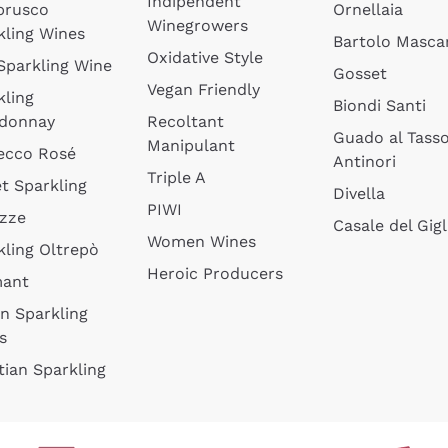
Indipendent
brusco
Ornellaia
Winegrowers
kling Wines
Bartolo Mascar
Oxidative Style
 Sparkling Wine
Gosset
Vegan Friendly
kling
Biondi Santi
donnay
Recoltant
Guado al Tass
Manipulant
ecco Rosé
Antinori
Triple A
t Sparkling
Divella
PIWI
izze
Casale del Gigl
Women Wines
kling Oltrepò
Heroic Producers
mant
an Sparkling
s
tian Sparkling