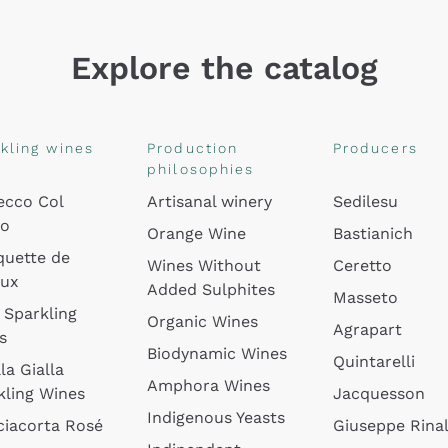
Explore the catalog
kling wines
Production
Producers
philosophies
ecco Col
Artisanal winery
Sedilesu
do
Orange Wine
Bastianich
quette de
Wines Without
Ceretto
oux
Added Sulphites
Masseto
 Sparkling
Organic Wines
Agrapart
s
Biodynamic Wines
Quintarelli
la Gialla
Amphora Wines
kling Wines
Jacquesson
Indigenous Yeasts
ciacorta Rosé
Giuseppe Rinal