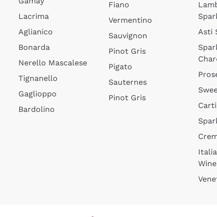
Gamay
Fiano
Lam
Lacrima
Spar
Vermentino
Aglianico
Asti
Sauvignon
Bonarda
Spar
Pinot Gris
Char
Nerello Mascalese
Pigato
Pros
Tignanello
Sauternes
Swee
Gaglioppo
Pinot Gris
Cart
Bardolino
Spar
Cre
Itali
Wine
Vene