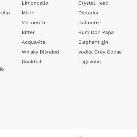
Limoncello
Crystal Head
ello
Mirto
Dictador
Vermouth
Dalmore
Bitter
Rum Don Papa
o
Acquavite
Elephant gin
Whisky Blended
Vodka Grey Goose
Cocktail
Lagavulin
io