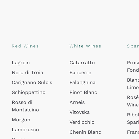
Red Wines
White Wines
Spar
Lagrein
Catarratto
Pros
Fon
Nero di Troia
Sancerre
Blan
Carignano Sulcis
Falanghina
Lim
Schioppettino
Pinot Blanc
Rosé
Rosso di
Arneis
Wine
Montalcino
Vitovska
Ribol
Morgon
Verdicchio
Spar
Lambrusco
Chenin Blanc
Fran