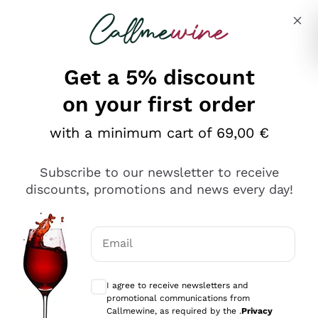
Skip to content
Describe what you are looking for
Get a 5% discount
on your first order
Ottimo
with a minimum cart of 69,00 €
4,5
/5
2.566
Subscribe to our newsletter to receive
recensioni
discounts, promotions and news every day!
Le nostre recensioni a 4 e 5 stelle.
Clicca qui per leggerle tutte >
Email
Precedente
Successivo
Optional consents to receive communicat
I agree to receive newsletters and
Oggi
promotional communications from
Ordine tutto ok, niente da dire a riguardo. Il sito in se
Callmewine, as required by the .
Privacy