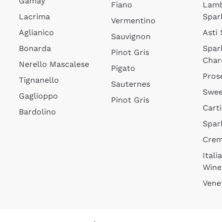
Gamay
Fiano
Lam
Lacrima
Spar
Vermentino
Aglianico
Asti
Sauvignon
Bonarda
Spar
Pinot Gris
Char
Nerello Mascalese
Pigato
Pros
Tignanello
Sauternes
Swee
Gaglioppo
Pinot Gris
Cart
Bardolino
Spar
Cre
Itali
Wine
Vene