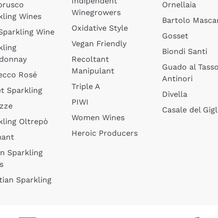
Indipendent
brusco
Ornellaia
Winegrowers
kling Wines
Bartolo Mascar
Oxidative Style
 Sparkling Wine
Gosset
Vegan Friendly
kling
Biondi Santi
donnay
Recoltant
Guado al Tass
Manipulant
ecco Rosé
Antinori
Triple A
t Sparkling
Divella
PIWI
izze
Casale del Gigl
Women Wines
kling Oltrepò
Heroic Producers
mant
an Sparkling
s
tian Sparkling