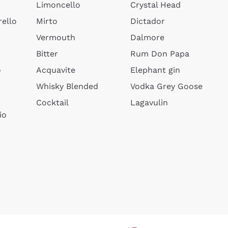
Limoncello
Crystal Head
ello
Mirto
Dictador
Vermouth
Dalmore
Bitter
Rum Don Papa
o
Acquavite
Elephant gin
Whisky Blended
Vodka Grey Goose
Cocktail
Lagavulin
io