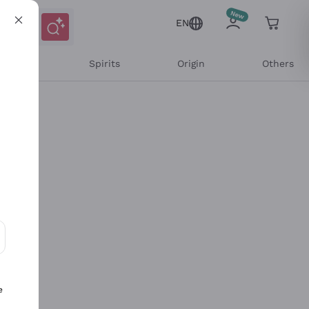
EN
l Wines
Spirits
Origin
Others
ons and personalized offers
e