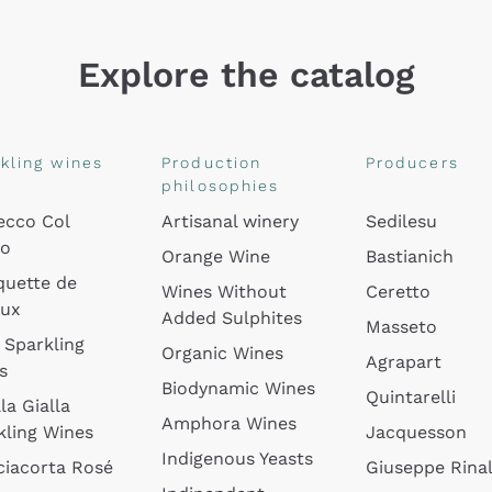
Explore the catalog
kling wines
Production
Producers
philosophies
ecco Col
Artisanal winery
Sedilesu
do
Orange Wine
Bastianich
quette de
Wines Without
Ceretto
oux
Added Sulphites
Masseto
 Sparkling
Organic Wines
Agrapart
s
Biodynamic Wines
Quintarelli
la Gialla
Amphora Wines
kling Wines
Jacquesson
Indigenous Yeasts
ciacorta Rosé
Giuseppe Rinal