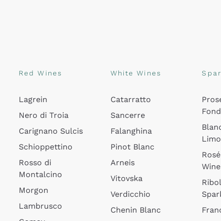
Red Wines
White Wines
Spar
Lagrein
Catarratto
Pros
Fon
Nero di Troia
Sancerre
Blan
Carignano Sulcis
Falanghina
Lim
Schioppettino
Pinot Blanc
Rosé
Rosso di
Arneis
Wine
Montalcino
Vitovska
Ribol
Morgon
Verdicchio
Spar
Lambrusco
Chenin Blanc
Fran