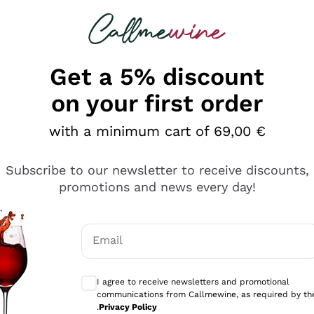
 looking for
Champagne
Sparkling Wines
Al
Get a 5% discount
on your first order
with a minimum cart of 69,00 €
Subscribe to our newsletter to receive discounts,
promotions and news every day!
Email
Optional consents to receive communicati
I agree to receive newsletters and promotional
communications from Callmewine, as required by th
.
Privacy Policy