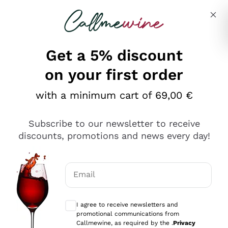
Skip to content
Describe what you are looking for
Get a 5% discount
on your first order
Ottimo
with a minimum cart of 69,00 €
4,5
/5
2.566
Subscribe to our newsletter to receive
recensioni
discounts, promotions and news every day!
Le nostre recensioni a 4 e 5 stelle.
Clicca qui per leggerle tutte >
Email
Precedente
Successivo
Optional consents to receive communicat
I agree to receive newsletters and
Oggi
promotional communications from
Ordine tutto ok, niente da dire a riguardo. Il sito in se
Callmewine, as required by the .
Privacy