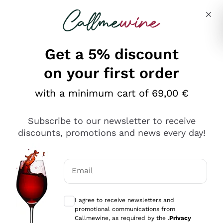
Skip to content
Describe what you are looking for
Get a 5% discount
on your first order
Ottimo
with a minimum cart of 69,00 €
4,5
/5
2.566
Subscribe to our newsletter to receive
recensioni
discounts, promotions and news every day!
Le nostre recensioni a 4 e 5 stelle.
Clicca qui per leggerle tutte >
Email
Precedente
Successivo
Optional consents to receive communicat
I agree to receive newsletters and
Ieri
promotional communications from
Ordine tutto ok, niente da dire a riguardo. Il sito in se
Callmewine, as required by the .
Privacy