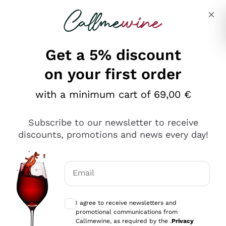
Skip to content
Describe what you are looking for
Get a 5% discount
on your first order
Ottimo
with a minimum cart of 69,00 €
4,5
/5
2.566
Subscribe to our newsletter to receive
recensioni
discounts, promotions and news every day!
Le nostre recensioni a 4 e 5 stelle.
Clicca qui per leggerle tutte >
Email
Precedente
Successivo
Optional consents to receive communicat
I agree to receive newsletters and
2 Giorni Fa
promotional communications from
Ordine tutto ok, niente da dire a riguardo. Il sito in se
Callmewine, as required by the .
Privacy