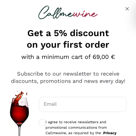
Skip to content
Describe what you are looking for
Get a 5% discount
on your first order
Ottimo
with a minimum cart of 69,00 €
4,5
/5
2.552
Subscribe to our newsletter to receive
recensioni
discounts, promotions and news every day!
Le nostre recensioni a 4 e 5 stelle.
Clicca qui per leggerle tutte >
Email
Precedente
Successivo
Optional consents to receive communicat
I agree to receive newsletters and
Oggi
promotional communications from
Ottima facilità di acquisto sul sito e consegna
Callmewine, as required by the .
Privacy