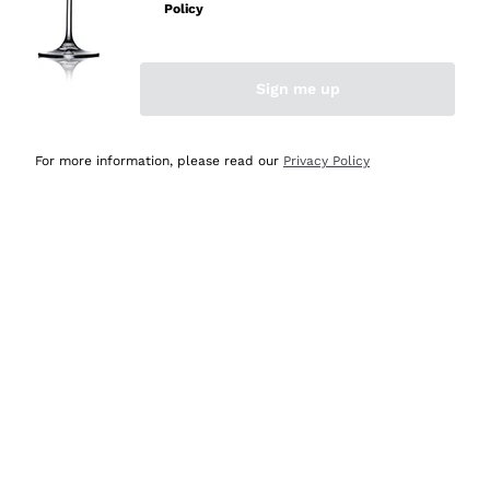
velocissima
Policy
Acquirente verificato
Sign me up
Ieri
Perfetti e attenti al cliente
For more information, please read our
Privacy Policy
Acquirente verificato
Ieri
Semplice nell'uso, puntuali e veloci.
Acquirente verificato
Ieri
Ottima come sempre!