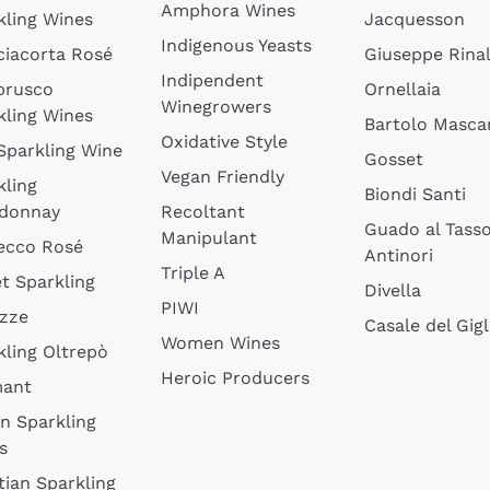
Amphora Wines
kling Wines
Jacquesson
Indigenous Yeasts
ciacorta Rosé
Giuseppe Rinal
Indipendent
brusco
Ornellaia
Winegrowers
kling Wines
Bartolo Mascar
Oxidative Style
 Sparkling Wine
Gosset
Vegan Friendly
kling
Biondi Santi
donnay
Recoltant
Guado al Tass
Manipulant
ecco Rosé
Antinori
Triple A
t Sparkling
Divella
PIWI
izze
Casale del Gigl
Women Wines
kling Oltrepò
Heroic Producers
mant
an Sparkling
s
tian Sparkling