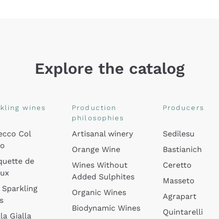
Explore the catalog
kling wines
Production
Producers
philosophies
ecco Col
Artisanal winery
Sedilesu
do
Orange Wine
Bastianich
quette de
Wines Without
Ceretto
oux
Added Sulphites
Masseto
 Sparkling
Organic Wines
Agrapart
s
Biodynamic Wines
Quintarelli
la Gialla