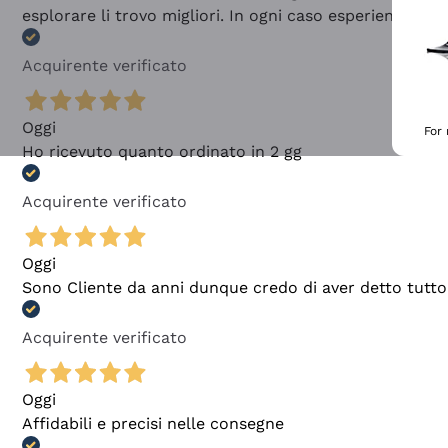
esplorare li trovo migliori. In ogni caso esperienza buo
Acquirente verificato
Oggi
For
Ho ricevuto quanto ordinato in 2 gg
Acquirente verificato
Oggi
Sono Cliente da anni dunque credo di aver detto tutto
Acquirente verificato
Oggi
Affidabili e precisi nelle consegne