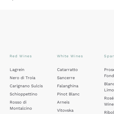
Red Wines
White Wines
Spar
Lagrein
Catarratto
Pros
Fon
Nero di Troia
Sancerre
Blan
Carignano Sulcis
Falanghina
Lim
Schioppettino
Pinot Blanc
Rosé
Rosso di
Arneis
Wine
Montalcino
Vitovska
Ribol