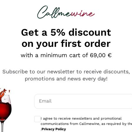
 looking for
Champagne
Sparkling Wines
Al
Get a 5% discount
on your first order
with a minimum cart of 69,00 €
Subscribe to our newsletter to receive discounts,
promotions and news every day!
Email
Optional consents to receive communicati
I agree to receive newsletters and promotional
communications from Callmewine, as required by th
se non è male ma secondo me ci sono alternative che hanno p
.
Privacy Policy