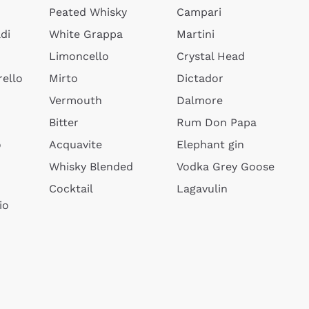
Peated Whisky
Campari
di
White Grappa
Martini
Limoncello
Crystal Head
ello
Mirto
Dictador
Vermouth
Dalmore
Bitter
Rum Don Papa
o
Acquavite
Elephant gin
Whisky Blended
Vodka Grey Goose
Cocktail
Lagavulin
io