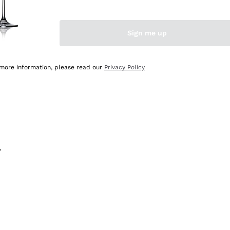
na e lo consiglio! 👍
Sign me up
 more information, please read our
Privacy Policy
.