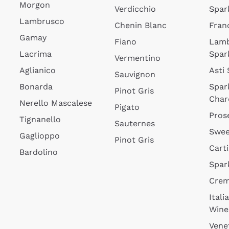
Morgon
Verdicchio
Spar
Lambrusco
Chenin Blanc
Fran
Gamay
Fiano
Lam
Lacrima
Spar
Vermentino
Aglianico
Asti
Sauvignon
Bonarda
Spar
Pinot Gris
Char
Nerello Mascalese
Pigato
Pros
Tignanello
Sauternes
Swee
Gaglioppo
Pinot Gris
Cart
Bardolino
Spar
Cre
Itali
Wine
Vene