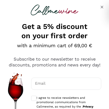
Skip to content
Describe what you are looking for
Get a 5% discount
on your first order
Ottimo
with a minimum cart of 69,00 €
4,5
/5
2.551
Subscribe to our newsletter to receive
recensioni
discounts, promotions and news every day!
Le nostre recensioni a 4 e 5 stelle.
Clicca qui per leggerle tutte >
Email
Precedente
Successivo
Optional consents to receive communicat
I agree to receive newsletters and
Oggi
promotional communications from
Perfetti e attenti al cliente
Callmewine, as required by the .
Privacy