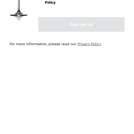
Policy
Acquirente verificato
Sign me up
Ieri
Semplice nell'uso, puntuali e veloci.
For more information, please read our
Privacy Policy
Acquirente verificato
Ieri
Ottima come sempre!
Acquirente verificato
2 Giorni Fa
Buona esperienza
Acquirente verificato