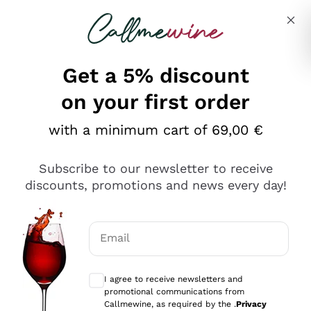
Skip to content
Describe what you are looking for
Get a 5% discount
on your first order
Ottimo
with a minimum cart of 69,00 €
4,5
/5
2.566
Subscribe to our newsletter to receive
recensioni
discounts, promotions and news every day!
Le nostre recensioni a 4 e 5 stelle.
Clicca qui per leggerle tutte >
Email
Precedente
Successivo
Optional consents to receive communicat
I agree to receive newsletters and
Ieri
promotional communications from
Ordine tutto ok, niente da dire a riguardo. Il sito in se
Callmewine, as required by the .
Privacy