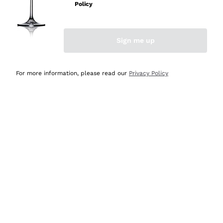
Policy
Acquirente verificato
Sign me up
Ieri
Semplice nell'uso, puntuali e veloci.
For more information, please read our
Privacy Policy
Acquirente verificato
Ieri
Ottima come sempre!
Acquirente verificato
2 Giorni Fa
Buona esperienza
Acquirente verificato