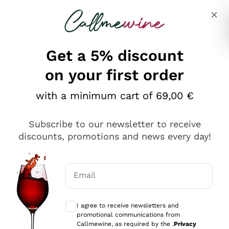
Skip to content
Describe what you are looking for
Get a 5% discount
on your first order
Ottimo
with a minimum cart of 69,00 €
4,5
/5
2.551
Subscribe to our newsletter to receive
recensioni
discounts, promotions and news every day!
Le nostre recensioni a 4 e 5 stelle.
Clicca qui per leggerle tutte >
Email
Precedente
Successivo
Optional consents to receive communicat
I agree to receive newsletters and
Oggi
promotional communications from
Perfetti e attenti al cliente
Callmewine, as required by the .
Privacy