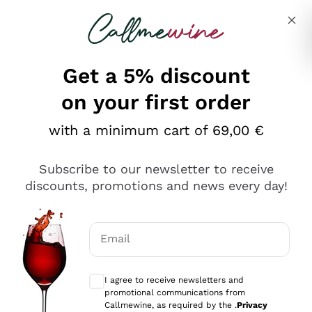
Skip to content
Describe what you are looking for
Get a 5% discount
on your first order
Ottimo
with a minimum cart of 69,00 €
4,5
/5
2.551
Subscribe to our newsletter to receive
recensioni
discounts, promotions and news every day!
Le nostre recensioni a 4 e 5 stelle.
Clicca qui per leggerle tutte >
Email
Precedente
Successivo
Optional consents to receive communicat
I agree to receive newsletters and
Oggi
promotional communications from
Perfetti e attenti al cliente
Callmewine, as required by the .
Privacy