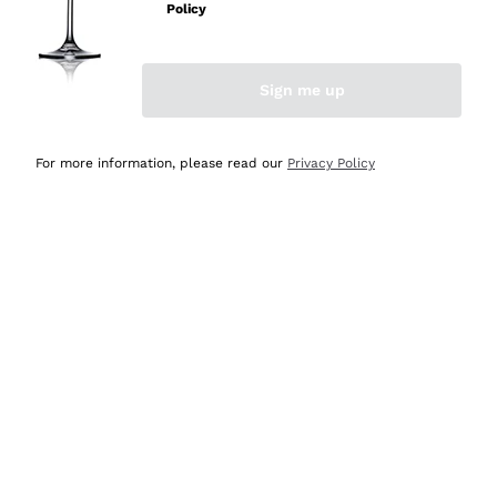
Policy
Acquirente verificato
Sign me up
Ieri
Semplice nell'uso, puntuali e veloci.
For more information, please read our
Privacy Policy
Acquirente verificato
Ieri
Ottima come sempre!
Acquirente verificato
2 Giorni Fa
Buona esperienza
Acquirente verificato