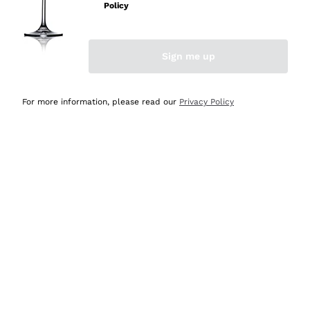
Policy
Acquirente verificato
Sign me up
Ieri
Semplice nell'uso, puntuali e veloci.
For more information, please read our
Privacy Policy
Acquirente verificato
Ieri
Ottima come sempre!
Acquirente verificato
2 Giorni Fa
Buona esperienza
Acquirente verificato