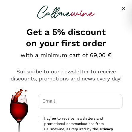
Skip to content
Describe what you are looking for
Get a 5% discount
on your first order
Ottimo
with a minimum cart of 69,00 €
4,5
/5
2.551
Subscribe to our newsletter to receive
recensioni
discounts, promotions and news every day!
Le nostre recensioni a 4 e 5 stelle.
Clicca qui per leggerle tutte >
Email
Precedente
Successivo
Optional consents to receive communicat
I agree to receive newsletters and
Oggi
promotional communications from
Perfetti e attenti al cliente
Callmewine, as required by the .
Privacy