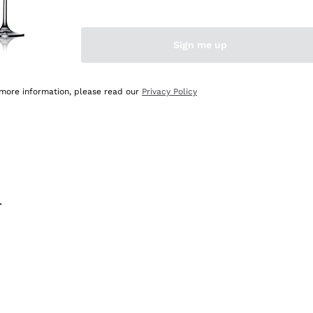
na e lo consiglio! 👍
Sign me up
 more information, please read our
Privacy Policy
.