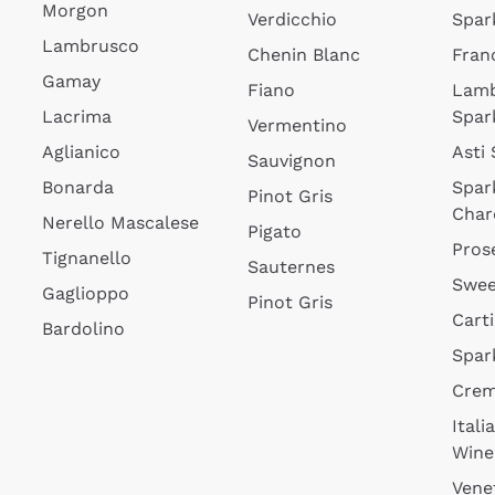
Morgon
Verdicchio
Spar
Lambrusco
Chenin Blanc
Fran
Gamay
Fiano
Lam
Lacrima
Spar
Vermentino
Aglianico
Asti
Sauvignon
Bonarda
Spar
Pinot Gris
Char
Nerello Mascalese
Pigato
Pros
Tignanello
Sauternes
Swee
Gaglioppo
Pinot Gris
Cart
Bardolino
Spar
Cre
Itali
Wine
Vene