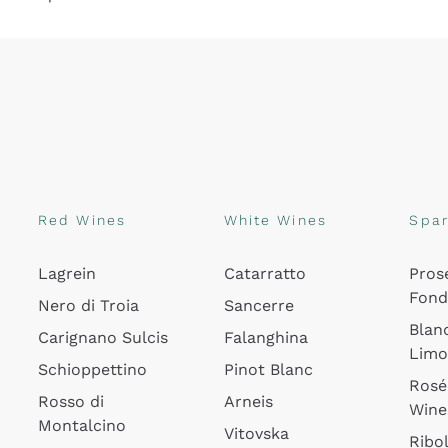
Red Wines
White Wines
Spar
Lagrein
Catarratto
Pros
Fon
Nero di Troia
Sancerre
Blan
Carignano Sulcis
Falanghina
Lim
Schioppettino
Pinot Blanc
Rosé
Rosso di
Arneis
Wine
Montalcino
Vitovska
Ribol