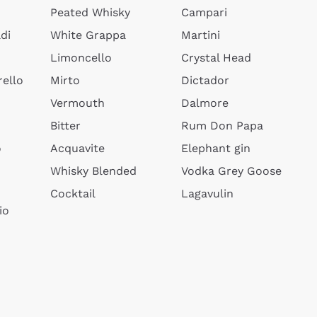
Peated Whisky
Campari
di
White Grappa
Martini
Limoncello
Crystal Head
ello
Mirto
Dictador
Vermouth
Dalmore
Bitter
Rum Don Papa
o
Acquavite
Elephant gin
Whisky Blended
Vodka Grey Goose
Cocktail
Lagavulin
io