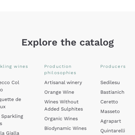
Explore the catalog
kling wines
Production
Producers
philosophies
ecco Col
Artisanal winery
Sedilesu
do
Orange Wine
Bastianich
quette de
Wines Without
Ceretto
oux
Added Sulphites
Masseto
 Sparkling
Organic Wines
Agrapart
s
Biodynamic Wines
Quintarelli
la Gialla