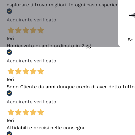
esplorare li trovo migliori. In ogni caso esperienza buo
Acquirente verificato
Ieri
For
Ho ricevuto quanto ordinato in 2 gg
Acquirente verificato
Ieri
Sono Cliente da anni dunque credo di aver detto tutto
Acquirente verificato
Ieri
Affidabili e precisi nelle consegne