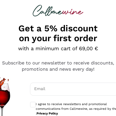
 looking for
Champagne
Sparkling Wines
Al
Get a 5% discount
on your first order
with a minimum cart of 69,00 €
Subscribe to our newsletter to receive discounts,
promotions and news every day!
Email
Optional consents to receive communicati
I agree to receive newsletters and promotional
communications from Callmewine, as required by th
se non è male ma secondo me ci sono alternative che hanno p
.
Privacy Policy