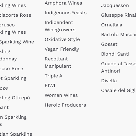
Amphora Wines
kling Wines
Jacquesson
Indigenous Yeasts
ciacorta Rosé
Giuseppe Rinal
Indipendent
brusco
Ornellaia
Winegrowers
kling Wines
Bartolo Mascar
Oxidative Style
 Sparkling Wine
Gosset
Vegan Friendly
kling
Biondi Santi
donnay
Recoltant
Guado al Tass
Manipulant
ecco Rosé
Antinori
Triple A
t Sparkling
Divella
PIWI
izze
Casale del Gigl
Women Wines
kling Oltrepò
Heroic Producers
mant
an Sparkling
s
tian Sparkling