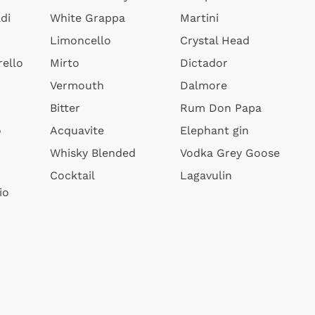
di
White Grappa
Martini
Limoncello
Crystal Head
ello
Mirto
Dictador
Vermouth
Dalmore
Bitter
Rum Don Papa
o
Acquavite
Elephant gin
Whisky Blended
Vodka Grey Goose
Cocktail
Lagavulin
io