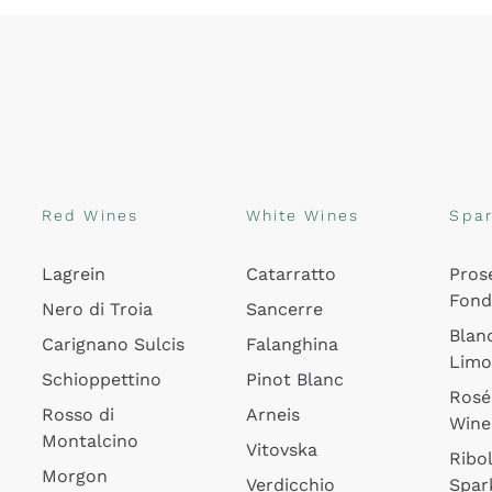
Red Wines
White Wines
Spar
Lagrein
Catarratto
Pros
Fon
Nero di Troia
Sancerre
Blan
Carignano Sulcis
Falanghina
Lim
Schioppettino
Pinot Blanc
Rosé
Rosso di
Arneis
Wine
Montalcino
Vitovska
Ribol
Morgon
Verdicchio
Spar