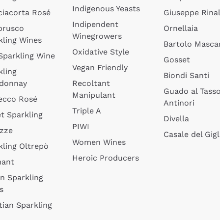
Indigenous Yeasts
ciacorta Rosé
Giuseppe Rinal
Indipendent
brusco
Ornellaia
Winegrowers
kling Wines
Bartolo Mascar
Oxidative Style
 Sparkling Wine
Gosset
Vegan Friendly
kling
Biondi Santi
donnay
Recoltant
Guado al Tass
Manipulant
ecco Rosé
Antinori
Triple A
t Sparkling
Divella
PIWI
izze
Casale del Gigl
Women Wines
kling Oltrepò
Heroic Producers
mant
an Sparkling
s
tian Sparkling