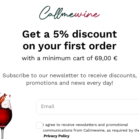
 looking for
Champagne
Sparkling Wines
Al
Get a 5% discount
on your first order
with a minimum cart of 69,00 €
Subscribe to our newsletter to receive discounts,
promotions and news every day!
Email
Optional consents to receive communicati
I agree to receive newsletters and promotional
communications from Callmewine, as required by th
tanti prodotti diversi e con un ampio range di prezzo. Le 
.
Privacy Policy