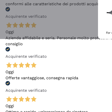
conformi alle caratteristiche dei prodotti acquistati
Acquirente verificato
Oggi
For
Azienda affidabile e seria. Personale molto profession
consiglio
Acquirente verificato
Oggi
Offerte vantaggiose, consegna rapida
Acquirente verificato
Oggi
Ottimo e rapido, un’esperienza da ripetere