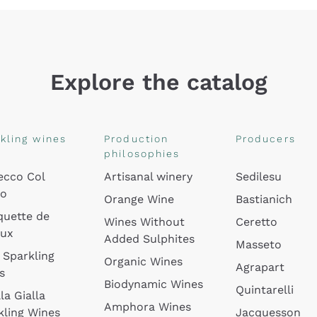
Explore the catalog
kling wines
Production
Producers
philosophies
ecco Col
Artisanal winery
Sedilesu
do
Orange Wine
Bastianich
quette de
Wines Without
Ceretto
oux
Added Sulphites
Masseto
 Sparkling
Organic Wines
Agrapart
s
Biodynamic Wines
Quintarelli
la Gialla
Amphora Wines
kling Wines
Jacquesson