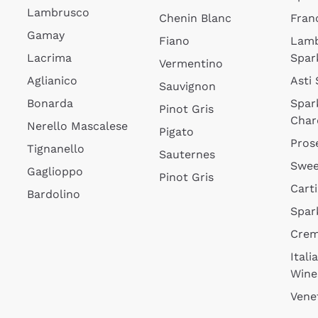
Lambrusco
Chenin Blanc
Fran
Gamay
Fiano
Lam
Lacrima
Spar
Vermentino
Aglianico
Asti
Sauvignon
Bonarda
Spar
Pinot Gris
Char
Nerello Mascalese
Pigato
Pros
Tignanello
Sauternes
Swee
Gaglioppo
Pinot Gris
Cart
Bardolino
Spar
Cre
Itali
Wine
Vene