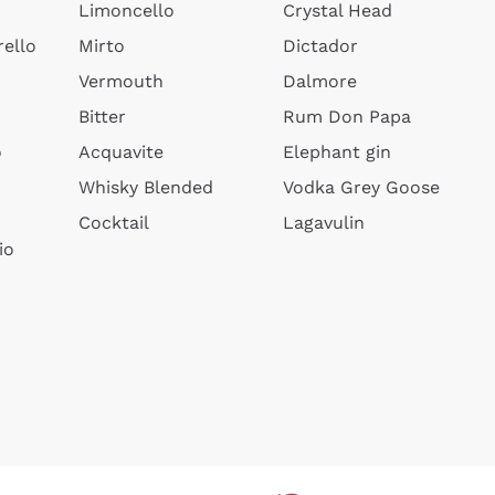
Limoncello
Crystal Head
ello
Mirto
Dictador
Vermouth
Dalmore
Bitter
Rum Don Papa
o
Acquavite
Elephant gin
Whisky Blended
Vodka Grey Goose
Cocktail
Lagavulin
io