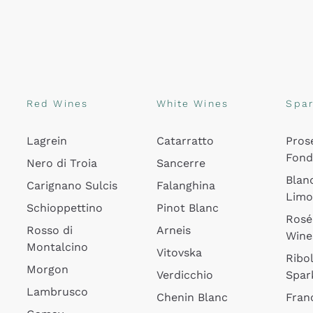
Red Wines
White Wines
Spar
Lagrein
Catarratto
Pros
Fon
Nero di Troia
Sancerre
Blan
Carignano Sulcis
Falanghina
Lim
Schioppettino
Pinot Blanc
Rosé
Rosso di
Arneis
Wine
Montalcino
Vitovska
Ribol
Morgon
Verdicchio
Spar
Lambrusco
Chenin Blanc
Fran