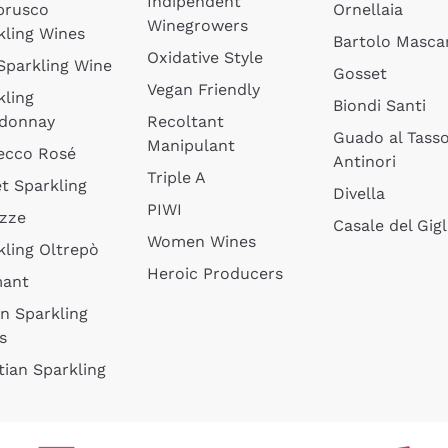
Indipendent
brusco
Ornellaia
Winegrowers
kling Wines
Bartolo Mascar
Oxidative Style
 Sparkling Wine
Gosset
Vegan Friendly
kling
Biondi Santi
donnay
Recoltant
Guado al Tass
Manipulant
ecco Rosé
Antinori
Triple A
t Sparkling
Divella
PIWI
izze
Casale del Gigl
Women Wines
kling Oltrepò
Heroic Producers
mant
an Sparkling
s
tian Sparkling