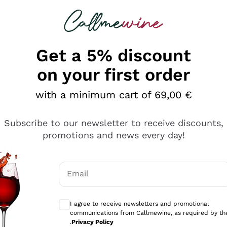
 looking for
Champagne
Sparkling Wines
Al
Get a 5% discount
on your first order
with a minimum cart of 69,00 €
Subscribe to our newsletter to receive discounts,
promotions and news every day!
Email
Optional consents to receive communicati
I agree to receive newsletters and promotional
communications from Callmewine, as required by th
sima
.
Privacy Policy