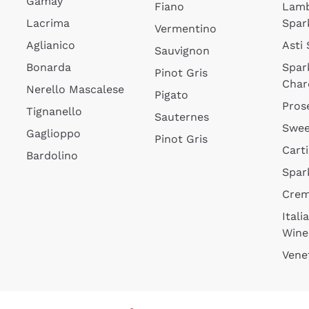
Gamay
Fiano
Lam
Lacrima
Spar
Vermentino
Aglianico
Asti
Sauvignon
Bonarda
Spar
Pinot Gris
Char
Nerello Mascalese
Pigato
Pros
Tignanello
Sauternes
Swee
Gaglioppo
Pinot Gris
Cart
Bardolino
Spar
Cre
Itali
Wine
Vene