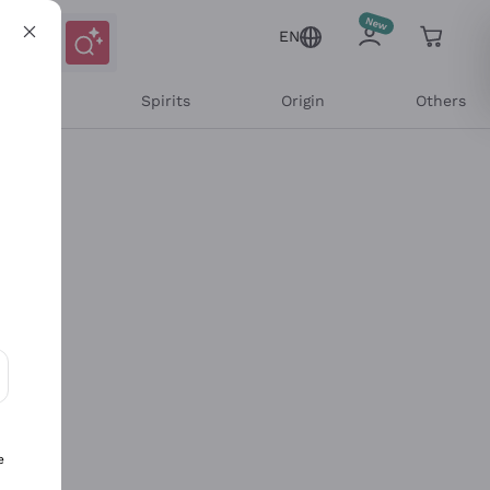
EN
l Wines
Spirits
Origin
Others
ons and personalized offers
e