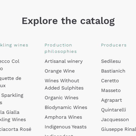
Explore the catalog
kling wines
Production
Producers
philosophies
ecco Col
Artisanal winery
Sedilesu
do
Orange Wine
Bastianich
quette de
Wines Without
Ceretto
oux
Added Sulphites
Masseto
 Sparkling
Organic Wines
Agrapart
s
Biodynamic Wines
Quintarelli
la Gialla
Amphora Wines
kling Wines
Jacquesson
Indigenous Yeasts
ciacorta Rosé
Giuseppe Rinal