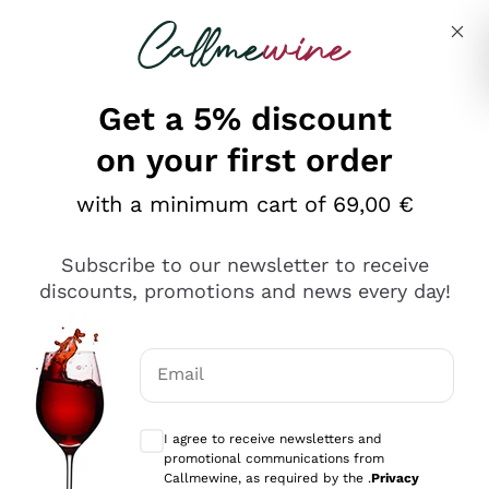
Skip to content
Describe what you are looking for
Get a 5% discount
on your first order
Ottimo
with a minimum cart of 69,00 €
4,5
/5
2.566
Subscribe to our newsletter to receive
recensioni
discounts, promotions and news every day!
Le nostre recensioni a 4 e 5 stelle.
Clicca qui per leggerle tutte >
Email
Precedente
Successivo
Optional consents to receive communicat
I agree to receive newsletters and
Ieri
promotional communications from
Ordine tutto ok, niente da dire a riguardo. Il sito in se
Callmewine, as required by the .
Privacy