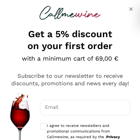
Skip to content
Describe what you are looking for
Get a 5% discount
on your first order
Ottimo
with a minimum cart of 69,00 €
4,5
/5
2.559
Subscribe to our newsletter to receive
recensioni
discounts, promotions and news every day!
Le nostre recensioni a 4 e 5 stelle.
Clicca qui per leggerle tutte >
Email
Precedente
Successivo
Optional consents to receive communicat
I agree to receive newsletters and
Oggi
promotional communications from
Il catalogo offre moltissime possibilità di scelta tra tanti
Callmewine, as required by the .
Privacy