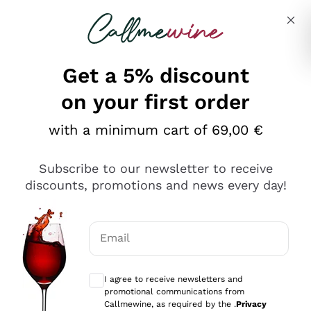
Skip to content
Describe what you are looking for
Get a 5% discount
on your first order
Ottimo
with a minimum cart of 69,00 €
4,5
/5
2.566
Subscribe to our newsletter to receive
recensioni
discounts, promotions and news every day!
Le nostre recensioni a 4 e 5 stelle.
Clicca qui per leggerle tutte >
Email
Precedente
Successivo
Optional consents to receive communicat
I agree to receive newsletters and
Oggi
promotional communications from
Ordine tutto ok, niente da dire a riguardo. Il sito in se
Callmewine, as required by the .
Privacy