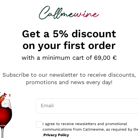
 looking for
Champagne
Sparkling Wines
Al
Get a 5% discount
on your first order
with a minimum cart of 69,00 €
Subscribe to our newsletter to receive discounts,
promotions and news every day!
Email
Optional consents to receive communicati
I agree to receive newsletters and promotional
communications from Callmewine, as required by th
e professionalità
.
Privacy Policy