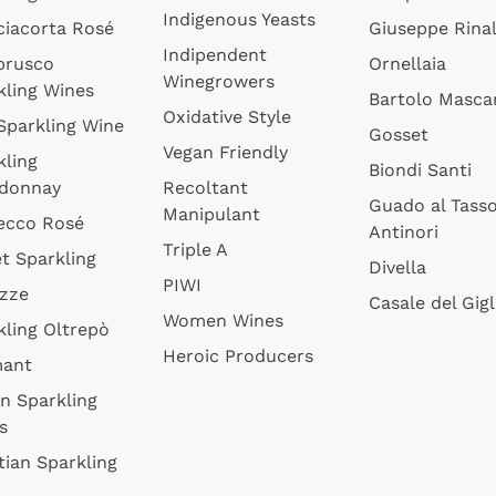
Indigenous Yeasts
ciacorta Rosé
Giuseppe Rinal
Indipendent
brusco
Ornellaia
Winegrowers
kling Wines
Bartolo Mascar
Oxidative Style
 Sparkling Wine
Gosset
Vegan Friendly
kling
Biondi Santi
donnay
Recoltant
Guado al Tass
Manipulant
ecco Rosé
Antinori
Triple A
t Sparkling
Divella
PIWI
izze
Casale del Gigl
Women Wines
kling Oltrepò
Heroic Producers
mant
an Sparkling
s
tian Sparkling