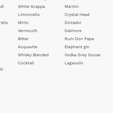
di
White Grappa
Martini
Limoncello
Crystal Head
ello
Mirto
Dictador
Vermouth
Dalmore
Bitter
Rum Don Papa
o
Acquavite
Elephant gin
Whisky Blended
Vodka Grey Goose
Cocktail
Lagavulin
io