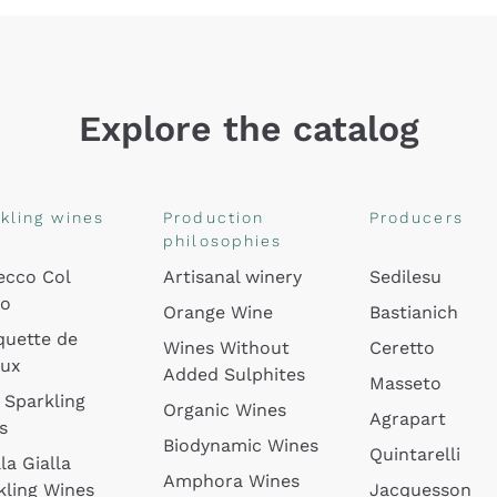
Explore the catalog
kling wines
Production
Producers
philosophies
ecco Col
Artisanal winery
Sedilesu
do
Orange Wine
Bastianich
quette de
Wines Without
Ceretto
oux
Added Sulphites
Masseto
 Sparkling
Organic Wines
Agrapart
s
Biodynamic Wines
Quintarelli
la Gialla
Amphora Wines
kling Wines
Jacquesson