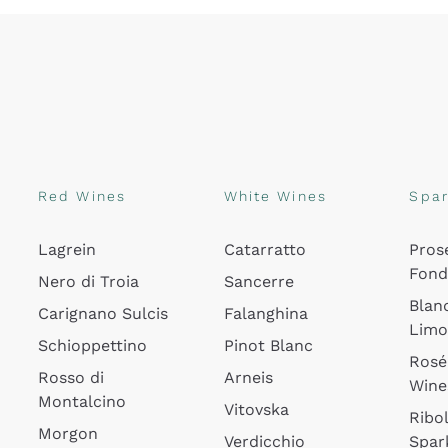
Red Wines
White Wines
Spar
Lagrein
Catarratto
Pros
Fon
Nero di Troia
Sancerre
Blan
Carignano Sulcis
Falanghina
Lim
Schioppettino
Pinot Blanc
Rosé
Rosso di
Arneis
Wine
Montalcino
Vitovska
Ribol
Morgon
Verdicchio
Spar