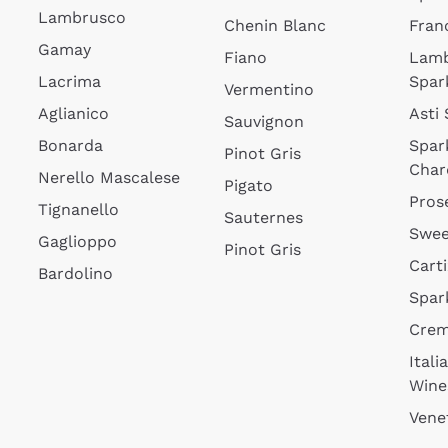
Lambrusco
Chenin Blanc
Fran
Gamay
Fiano
Lam
Lacrima
Spar
Vermentino
Aglianico
Asti
Sauvignon
Bonarda
Spar
Pinot Gris
Char
Nerello Mascalese
Pigato
Pros
Tignanello
Sauternes
Swee
Gaglioppo
Pinot Gris
Cart
Bardolino
Spar
Cre
Itali
Wine
Vene