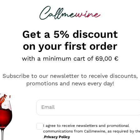
 looking for
Champagne
Sparkling Wines
Al
Get a 5% discount
on your first order
with a minimum cart of 69,00 €
Subscribe to our newsletter to receive discounts,
promotions and news every day!
Email
Optional consents to receive communicati
I agree to receive newsletters and promotional
communications from Callmewine, as required by th
se non è male ma secondo me ci sono alternative che hanno p
.
Privacy Policy