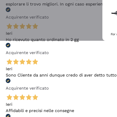
esplorare li trovo migliori. In ogni caso esperienza buo
Acquirente verificato
Ieri
For
Ho ricevuto quanto ordinato in 2 gg
Acquirente verificato
Ieri
Sono Cliente da anni dunque credo di aver detto tutto
Acquirente verificato
Ieri
Affidabili e precisi nelle consegne