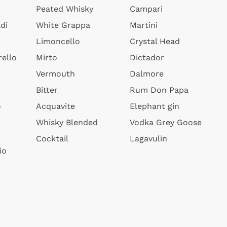
Peated Whisky
Campari
di
White Grappa
Martini
Limoncello
Crystal Head
ello
Mirto
Dictador
Vermouth
Dalmore
Bitter
Rum Don Papa
o
Acquavite
Elephant gin
Whisky Blended
Vodka Grey Goose
Cocktail
Lagavulin
io