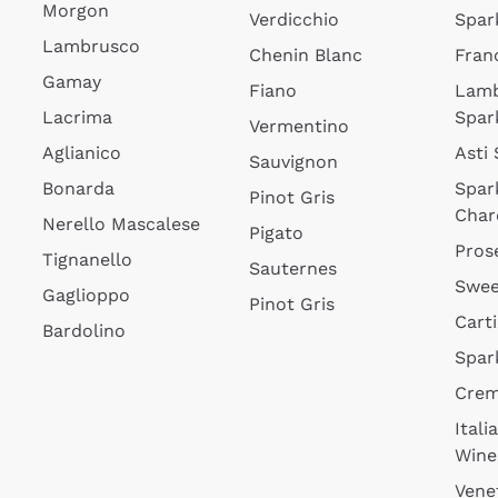
Morgon
Verdicchio
Spar
Lambrusco
Chenin Blanc
Fran
Gamay
Fiano
Lam
Lacrima
Spar
Vermentino
Aglianico
Asti
Sauvignon
Bonarda
Spar
Pinot Gris
Char
Nerello Mascalese
Pigato
Pros
Tignanello
Sauternes
Swee
Gaglioppo
Pinot Gris
Cart
Bardolino
Spar
Cre
Itali
Wine
Vene