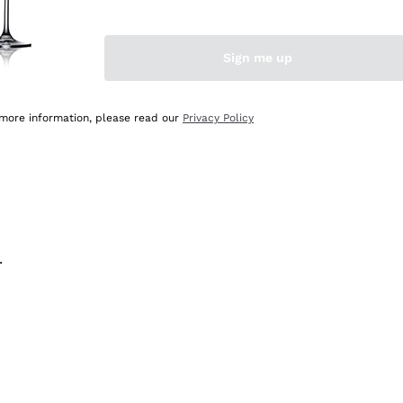
na e lo consiglio! 👍
Sign me up
 more information, please read our
Privacy Policy
.