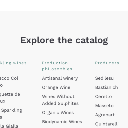
Explore the catalog
kling wines
Production
Producers
philosophies
ecco Col
Artisanal winery
Sedilesu
do
Orange Wine
Bastianich
quette de
Wines Without
Ceretto
oux
Added Sulphites
Masseto
 Sparkling
Organic Wines
Agrapart
s
Biodynamic Wines
Quintarelli
la Gialla