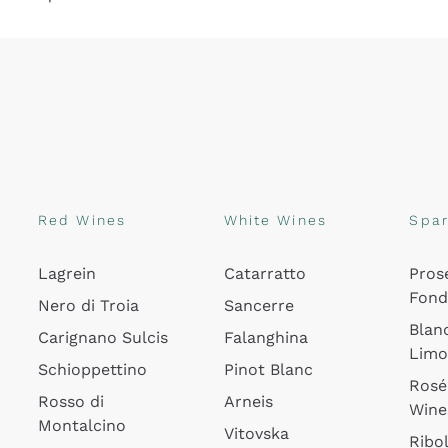
Red Wines
White Wines
Spar
Lagrein
Catarratto
Pros
Fon
Nero di Troia
Sancerre
Blan
Carignano Sulcis
Falanghina
Lim
Schioppettino
Pinot Blanc
Rosé
Rosso di
Arneis
Wine
Montalcino
Vitovska
Ribol