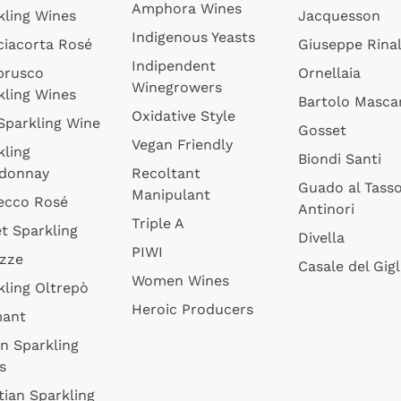
Amphora Wines
kling Wines
Jacquesson
Indigenous Yeasts
ciacorta Rosé
Giuseppe Rinal
Indipendent
brusco
Ornellaia
Winegrowers
kling Wines
Bartolo Mascar
Oxidative Style
 Sparkling Wine
Gosset
Vegan Friendly
kling
Biondi Santi
donnay
Recoltant
Guado al Tass
Manipulant
ecco Rosé
Antinori
Triple A
t Sparkling
Divella
PIWI
izze
Casale del Gigl
Women Wines
kling Oltrepò
Heroic Producers
mant
an Sparkling
s
tian Sparkling