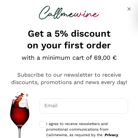
Skip to content
Describe what you are looking for
Get a 5% discount
on your first order
Ottimo
with a minimum cart of 69,00 €
4,5
/5
2.561
Subscribe to our newsletter to receive
recensioni
discounts, promotions and news every day!
Le nostre recensioni a 4 e 5 stelle.
Clicca qui per leggerle tutte >
Email
Precedente
Successivo
Optional consents to receive communicat
I agree to receive newsletters and
Oggi
promotional communications from
Acquisto semplice nelle modalità, gestito con rapidità e
Callmewine, as required by the .
Privacy