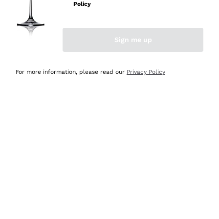
professionalità
Policy
Acquirente verificato
Sign me up
Ieri
Seri affidabili
For more information, please read our
Privacy Policy
Acquirente verificato
Ieri
Il catalogo offre moltissime possibilità di scelta tra tanti
prodotti diversi e con un ampio range di prezzo. Le
indicazioni dei consulenti sono estremamente chiare e
conformi alle caratteristiche dei prodotti acquistati
Acquirente verificato