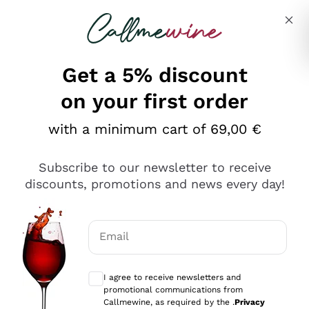
Skip to content
Describe what you are looking for
Get a 5% discount
on your first order
Ottimo
with a minimum cart of 69,00 €
4,5
/5
2.559
Subscribe to our newsletter to receive
recensioni
discounts, promotions and news every day!
Le nostre recensioni a 4 e 5 stelle.
Clicca qui per leggerle tutte >
Email
Precedente
Successivo
Optional consents to receive communicat
I agree to receive newsletters and
Oggi
promotional communications from
Il catalogo offre moltissime possibilità di scelta tra tanti
Callmewine, as required by the .
Privacy